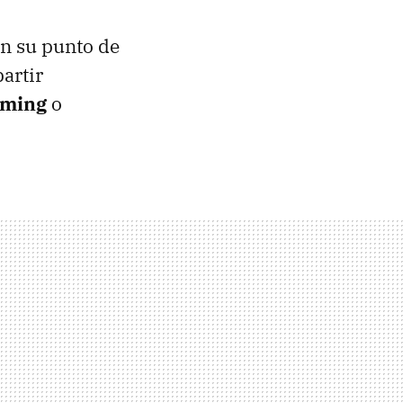
en su punto de
artir
aming
o