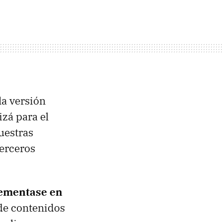
la versión
izá para el
uestras
erceros
lementase en
de contenidos