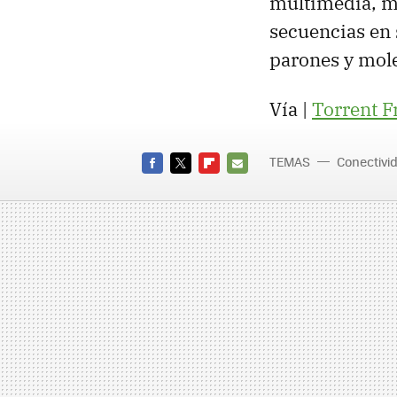
multimedia, me
secuencias en 
parones y mole
Vía |
Torrent F
TEMAS
Conectivi
FACEBOOK
TWITTER
FLIPBOARD
E-
MAIL