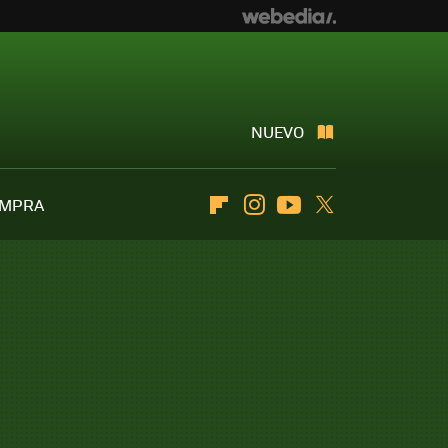
NUEVO
OMPRA
Flipboard
Instagram
Youtube
Twitter