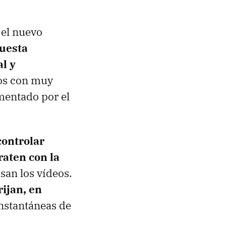
 el nuevo
uesta
l y
ios con muy
mentado por el
controlar
raten con la
san los vídeos.
rijan, en
instantáneas de