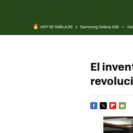
HOY SE HABLA DE
Samsung Galaxy S26
Ga
El inven
revoluc
FACEBOOK
TWITTER
FLIPBOARD
E-
MAIL