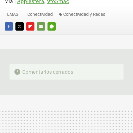
Vía |
Applesfera
,
9to5mac
TEMAS
Conectividad
Conectividad y Redes
FACEBOOK
TWITTER
FLIPBOARD
E-
WHATSAPP
MAIL
Comentarios cerrados