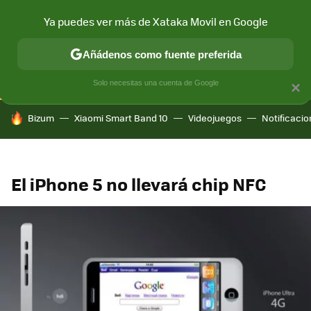
Ya puedes ver más de Xataka Movil en Google
CONECTIVIDAD
MÓVIL Y SOCIEDAD
APLICACIONES
COM
Añádenos como fuente preferida
Solo necesitas una cuenta de Google
×
HOY SE HABLA DE
Bizum
Xiaomi Smart Band 10
Videojuegos
Notificaci
El iPhone 5 no llevará chip NFC