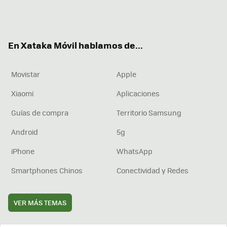
Twit
Fac
You
Inst
RSS
Flip
ter
ebo
tub
agr
boa
ok
e
am
rd
En Xataka Móvil hablamos de...
Movistar
Apple
Xiaomi
Aplicaciones
Guías de compra
Territorio Samsung
Android
5g
iPhone
WhatsApp
Smartphones Chinos
Conectividad y Redes
VER MÁS TEMAS