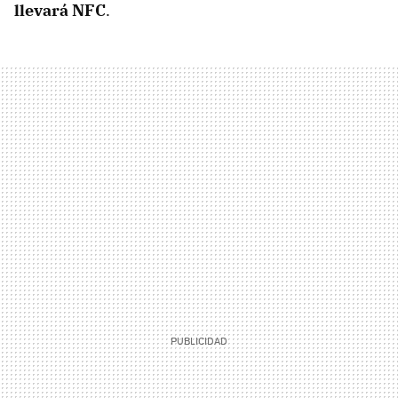
llevará NFC
.