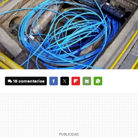
16 comentarios
FACEBOOK
TWITTER
FLIPBOARD
E-
WHATSAPP
MAIL