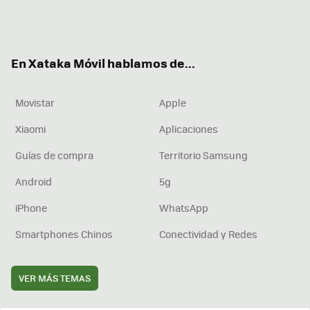
Twit
Fac
You
Inst
RSS
Flip
ter
ebo
tub
agr
boa
ok
e
am
rd
En Xataka Móvil hablamos de...
Movistar
Apple
Xiaomi
Aplicaciones
Guías de compra
Territorio Samsung
Android
5g
iPhone
WhatsApp
Smartphones Chinos
Conectividad y Redes
VER MÁS TEMAS