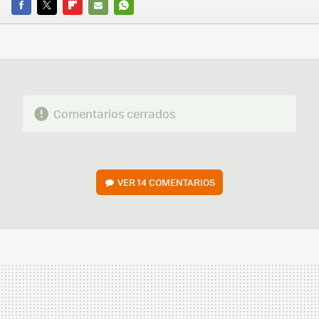
FACEBOOK
TWITTER
FLIPBOARD
E-
WHATSAPP
MAIL
Comentarios cerrados
VER
14 COMENTARIOS