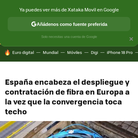
Ya puedes ver más de Xataka Movil en Google
CONECTIVIDAD
MÓVIL Y SOCIEDAD
APLICACIONES
COM
Añádenos como fuente preferida
Solo necesitas una cuenta de Google
×
HOY SE HABLA DE
Euro digital
Mundial
Móviles
Digi
iPhone 18 Pro
España encabeza el despliegue y
contratación de fibra en Europa a
la vez que la convergencia toca
techo