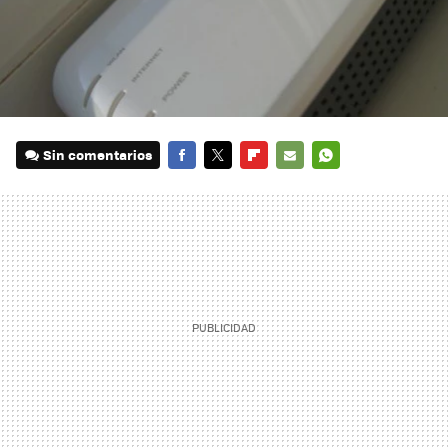
Sin comentarios
FACEBOOK
TWITTER
FLIPBOARD
E-
WHATSAPP
MAIL