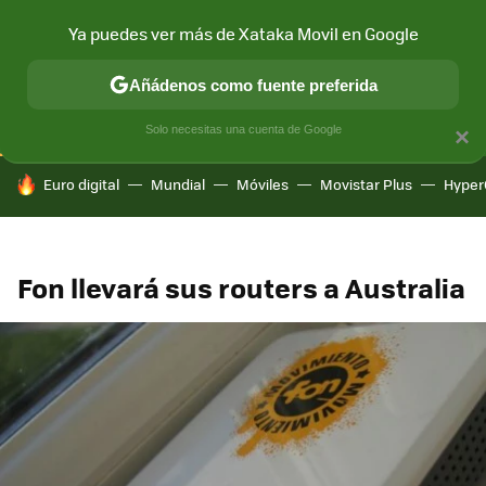
Ya puedes ver más de Xataka Movil en Google
CONECTIVIDAD
MÓVIL Y SOCIEDAD
APLICACIONES
COM
Añádenos como fuente preferida
Solo necesitas una cuenta de Google
×
HOY SE HABLA DE
Euro digital
Mundial
Móviles
Movistar Plus
Hyper
Fon llevará sus routers a Australia