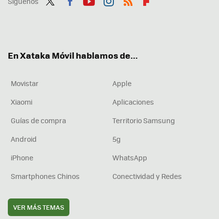
Síguenos
Twit
Fac
You
Inst
RSS
Flip
ter
ebo
tub
agr
boa
ok
e
am
rd
En Xataka Móvil hablamos de...
Movistar
Apple
Xiaomi
Aplicaciones
Guías de compra
Territorio Samsung
Android
5g
iPhone
WhatsApp
Smartphones Chinos
Conectividad y Redes
VER MÁS TEMAS