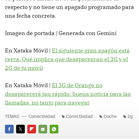
respecto y no tiene un apagado programado para
una fecha concreta.
Imagen de portada | Generada con Gemini
En Xataka Móvil |
El siguiente gran apagón está
cerca. Qué implica que desaparezcan el 3G y el
2G de tu móvil
En Xataka Móvil |
El 3G de Orange no
desaparecerá tan rápido: buena noticia para las
llamadas, no tanto para navegar
TEMAS
Conectividad
Conectividad
Coche
2g
FACEBOOK
TWITTER
FLIPBOARD
E-
WHATSAPP