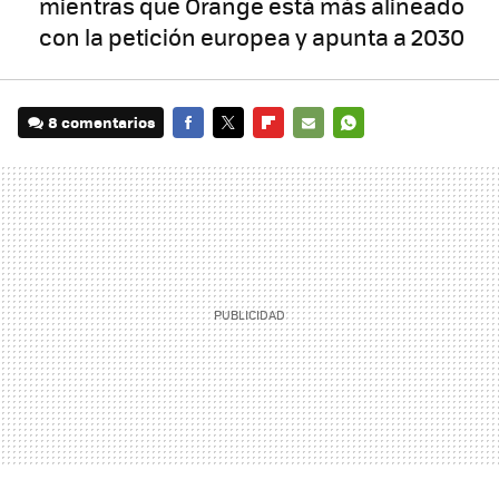
mientras que Orange está más alineado
con la petición europea y apunta a 2030
8 comentarios
FACEBOOK
TWITTER
FLIPBOARD
E-
WHATSAPP
MAIL