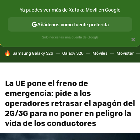
Ya puedes ver más de Xataka Movil en Google
CONECTIVIDAD
MÓVIL Y SOCIEDAD
APLICACIONES
COM
Añádenos como fuente preferida
Solo necesitas una cuenta de Google
×
HOY SE HABLA DE
Samsung Galaxy S26
Galaxy S26
Móviles
Movistar
La UE pone el freno de
emergencia: pide a los
operadores retrasar el apagón del
2G/3G para no poner en peligro la
vida de los conductores