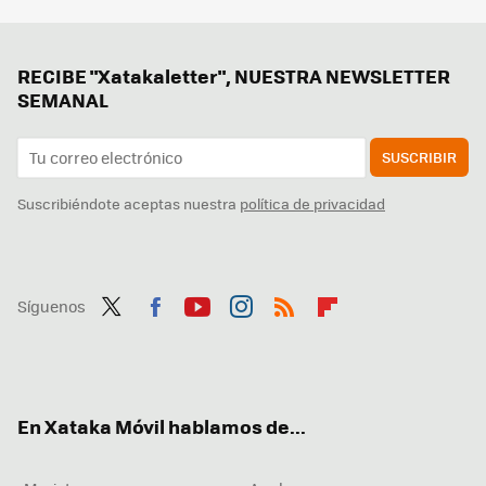
RECIBE "Xatakaletter", NUESTRA NEWSLETTER
SEMANAL
SUSCRIBIR
Suscribiéndote aceptas nuestra
política de privacidad
Síguenos
Twit
Fac
You
Inst
RSS
Flip
ter
ebo
tub
agr
boa
ok
e
am
rd
En Xataka Móvil hablamos de...