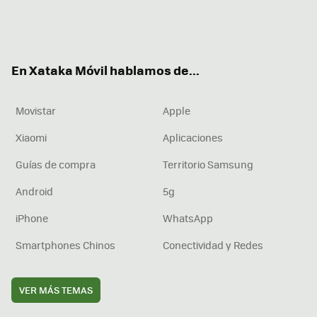
Twit
Fac
You
Inst
RSS
Flip
ter
ebo
tub
agr
boa
ok
e
am
rd
En Xataka Móvil hablamos de...
Movistar
Apple
Xiaomi
Aplicaciones
Guías de compra
Territorio Samsung
Android
5g
iPhone
WhatsApp
Smartphones Chinos
Conectividad y Redes
VER MÁS TEMAS