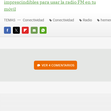
imprescindibles para usar la radio FM en tu
móvil
TEMAS
Conectividad
Conectividad
Radio
hemer
FACEBOOK
TWITTER
FLIPBOARD
E-
WHATSAPP
MAIL
VER
4 COMENTARIOS