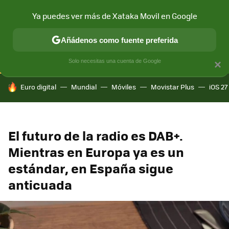
Ya puedes ver más de Xataka Movil en Google
CONECTIVIDAD
MÓVIL Y SOCIEDAD
APLICACIONES
COM
Añádenos como fuente preferida
Solo necesitas una cuenta de Google
×
HOY SE HABLA DE
Euro digital
Mundial
Móviles
Movistar Plus
iOS 27
El futuro de la radio es DAB+.
Mientras en Europa ya es un
estándar, en España sigue
anticuada