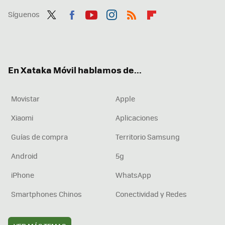
Síguenos
Twit
Fac
You
Inst
RSS
Flip
ter
ebo
tub
agr
boa
ok
e
am
rd
En Xataka Móvil hablamos de...
Movistar
Apple
Xiaomi
Aplicaciones
Guías de compra
Territorio Samsung
Android
5g
iPhone
WhatsApp
Smartphones Chinos
Conectividad y Redes