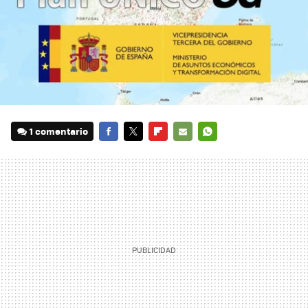
1 comentario
FACEBOOK
TWITTER
FLIPBOARD
E-
WHATSAPP
MAIL