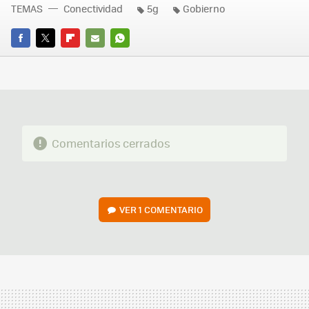
TEMAS
Conectividad
5g
Gobierno
FACEBOOK
TWITTER
FLIPBOARD
E-
WHATSAPP
MAIL
Comentarios cerrados
VER
1 COMENTARIO