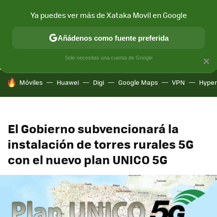
Ya puedes ver más de Xataka Movil en Google
CONECTIVIDAD
MÓVIL Y SOCIEDAD
APLICACIONES
COM
Añádenos como fuente preferida
Solo necesitas una cuenta de Google
×
HOY SE HABLA DE
Móviles
Huawei
Digi
Google Maps
VPN
Hype
El Gobierno subvencionará la
instalación de torres rurales 5G
con el nuevo plan UNICO 5G