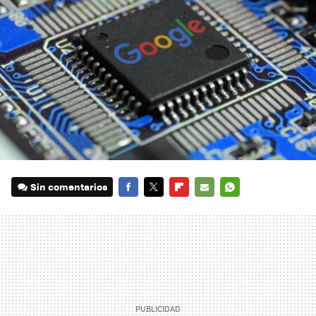
Sin comentarios
FACEBOOK
TWITTER
FLIPBOARD
E-
WHATSAPP
MAIL