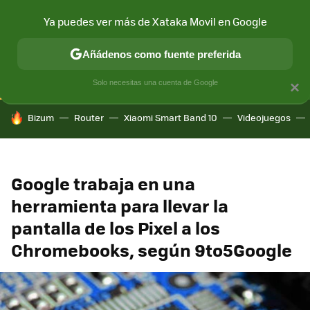
Ya puedes ver más de Xataka Movil en Google
CONECTIVIDAD
MÓVIL Y SOCIEDAD
APLICACIONES
COM
Añádenos como fuente preferida
Solo necesitas una cuenta de Google
×
HOY SE HABLA DE
Bizum
Router
Xiaomi Smart Band 10
Videojuegos
Google trabaja en una
herramienta para llevar la
pantalla de los Pixel a los
Chromebooks, según 9to5Google