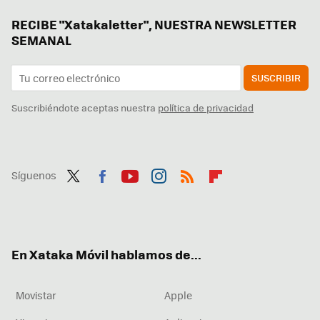
RECIBE "Xatakaletter", NUESTRA NEWSLETTER
SEMANAL
SUSCRIBIR
Suscribiéndote aceptas nuestra
política de privacidad
Síguenos
Twit
Fac
You
Inst
RSS
Flip
ter
ebo
tub
agr
boa
ok
e
am
rd
En Xataka Móvil hablamos de...
Movistar
Apple