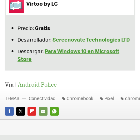
Virtoo by LG
Gratis
Precio:
Screenovate Technologies LTD
Desarrollador:
Para Windows 10 en Microsoft
Descargar:
Store
Vía |
Android Police
TEMAS
Conectividad
Chromebook
Pixel
chrome
FACEBOOK
TWITTER
FLIPBOARD
E-
WHATSAPP
MAIL