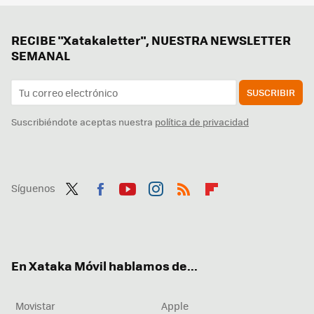
RECIBE "Xatakaletter", NUESTRA NEWSLETTER
SEMANAL
SUSCRIBIR
Suscribiéndote aceptas nuestra
política de privacidad
Síguenos
Twit
Fac
You
Inst
RSS
Flip
ter
ebo
tub
agr
boa
ok
e
am
rd
En Xataka Móvil hablamos de...
Movistar
Apple