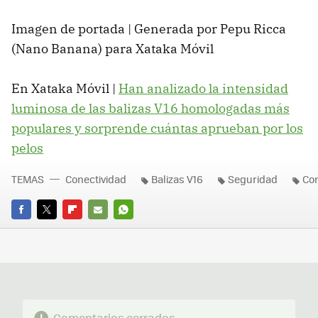
Imagen de portada | Generada por Pepu Ricca
(Nano Banana) para Xataka Móvil
En Xataka Móvil |
Han analizado la intensidad
luminosa de las balizas V16 homologadas más
populares y sorprende cuántas aprueban por los
pelos
TEMAS
Conectividad
Balizas V16
Seguridad
Co
FACEBOOK
TWITTER
FLIPBOARD
E-
WHATSAPP
MAIL
Comentarios cerrados