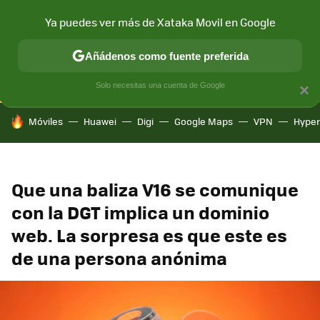
Ya puedes ver más de Xataka Movil en Google
CONECTIVIDAD
MÓVIL Y SOCIEDAD
APLICACIONES
COM
Añádenos como fuente preferida
Solo necesitas una cuenta de Google
×
HOY SE HABLA DE
Móviles
Huawei
Digi
Google Maps
VPN
Hype
Que una baliza V16 se comunique
con la DGT implica un dominio
web. La sorpresa es que este es
de una persona anónima