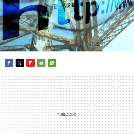
FACEBOOK
TWITTER
FLIPBOARD
E-
WHATSAPP
MAIL