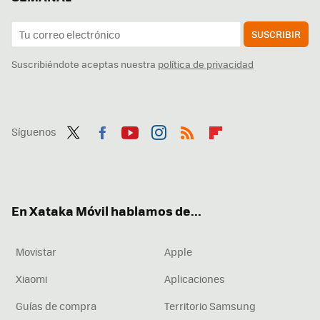
SUSCRIBIR
Suscribiéndote aceptas nuestra
política de privacidad
Síguenos
Twit
Fac
You
Inst
RSS
Flip
ter
ebo
tub
agr
boa
ok
e
am
rd
En Xataka Móvil hablamos de...
Movistar
Apple
Xiaomi
Aplicaciones
Guías de compra
Territorio Samsung