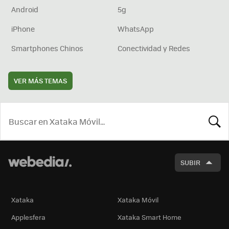
Android
5g
iPhone
WhatsApp
Smartphones Chinos
Conectividad y Redes
VER MÁS TEMAS
BUSCA
SUBIR
Xataka
Xataka Móvil
Applesfera
Xataka Smart Home