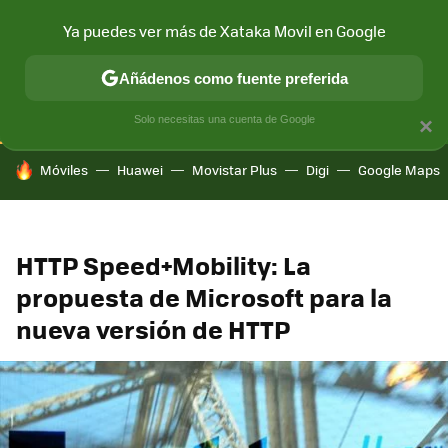
Ya puedes ver más de Xataka Movil en Google
CONECTIVIDAD
MÓVIL Y SOCIEDAD
APLICACIONES
COM
Añádenos como fuente preferida
Solo necesitas una cuenta de Google
×
HOY SE HABLA DE
Móviles
Huawei
Movistar Plus
Digi
Google Maps
HTTP Speed+Mobility: La
propuesta de Microsoft para la
nueva versión de HTTP