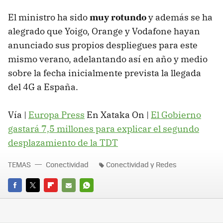
El ministro ha sido
muy rotundo
y además se ha
alegrado que Yoigo, Orange y Vodafone hayan
anunciado sus propios despliegues para este
mismo verano, adelantando así en año y medio
sobre la fecha inicialmente prevista la llegada
del 4G a España.
Vía |
Europa Press
En Xataka On |
El Gobierno
gastará 7,5 millones para explicar el segundo
desplazamiento de la TDT
TEMAS
Conectividad
Conectividad y Redes
FACEBOOK
TWITTER
FLIPBOARD
E-
WHATSAPP
MAIL