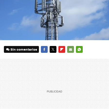
Sin comentarios
FACEBOOK
TWITTER
FLIPBOARD
E-
WHATSAPP
MAIL