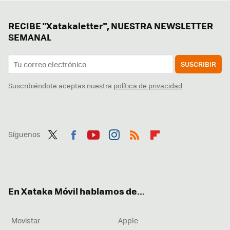
RECIBE "Xatakaletter", NUESTRA NEWSLETTER
SEMANAL
SUSCRIBIR
Suscribiéndote aceptas nuestra
política de privacidad
Síguenos
Twit
Fac
You
Inst
RSS
Flip
ter
ebo
tub
agr
boa
ok
e
am
rd
En Xataka Móvil hablamos de...
Movistar
Apple