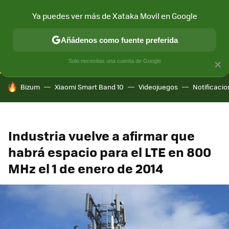
Ya puedes ver más de Xataka Movil en Google
CONECTIVIDAD
MÓVIL Y SOCIEDAD
APLICACIONES
COM
Añádenos como fuente preferida
Solo necesitas una cuenta de Google
×
HOY SE HABLA DE
Bizum
Xiaomi Smart Band 10
Videojuegos
Notificaci
Industria vuelve a afirmar que
habrá espacio para el LTE en 800
MHz el 1 de enero de 2014