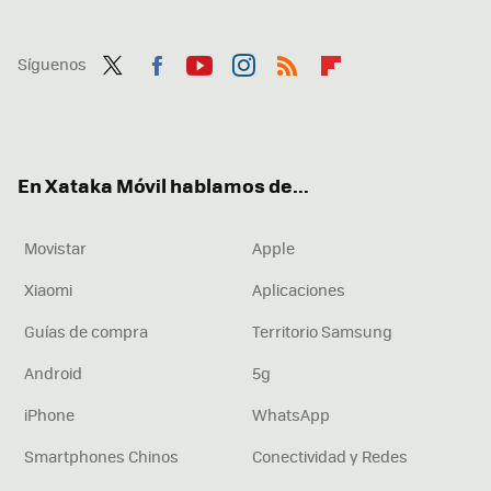
Síguenos
Twit
Fac
You
Inst
RSS
Flip
ter
ebo
tub
agr
boa
ok
e
am
rd
En Xataka Móvil hablamos de...
Movistar
Apple
Xiaomi
Aplicaciones
Guías de compra
Territorio Samsung
Android
5g
iPhone
WhatsApp
Smartphones Chinos
Conectividad y Redes