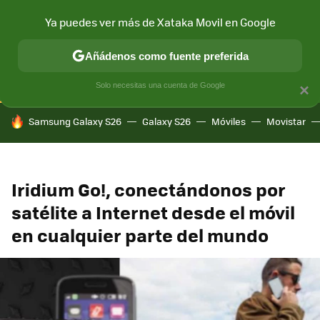
Ya puedes ver más de Xataka Movil en Google
CONECTIVIDAD
MÓVIL Y SOCIEDAD
APLICACIONES
COM
Añádenos como fuente preferida
Solo necesitas una cuenta de Google
×
HOY SE HABLA DE
Samsung Galaxy S26
Galaxy S26
Móviles
Movistar
Iridium Go!, conectándonos por
satélite a Internet desde el móvil
en cualquier parte del mundo