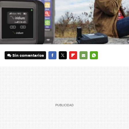
Sin comentarios
FACEBOOK
TWITTER
FLIPBOARD
E-
WHATSAPP
MAIL