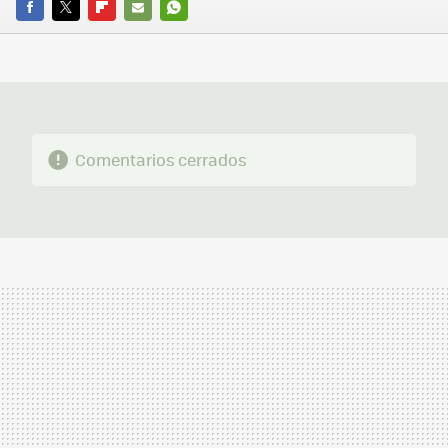
FACEBOOK
TWITTER
FLIPBOARD
E-
WHATSAPP
MAIL
Comentarios cerrados