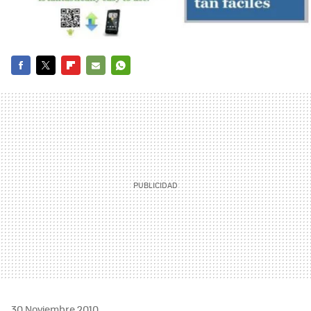
FACEBOOK
TWITTER
FLIPBOARD
E-
WHATSAPP
MAIL
30 Noviembre 2010