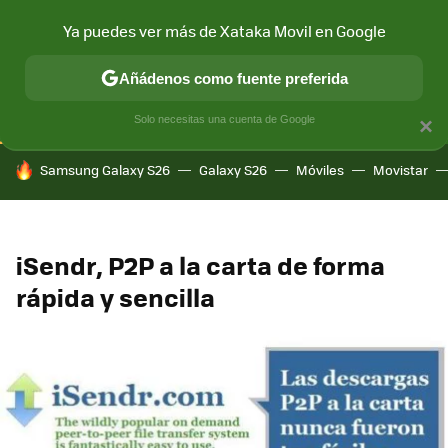
Ya puedes ver más de Xataka Movil en Google
CONECTIVIDAD
MÓVIL Y SOCIEDAD
APLICACIONES
COM
Añádenos como fuente preferida
Solo necesitas una cuenta de Google
×
HOY SE HABLA DE
Samsung Galaxy S26
Galaxy S26
Móviles
Movistar
iSendr, P2P a la carta de forma
rápida y sencilla