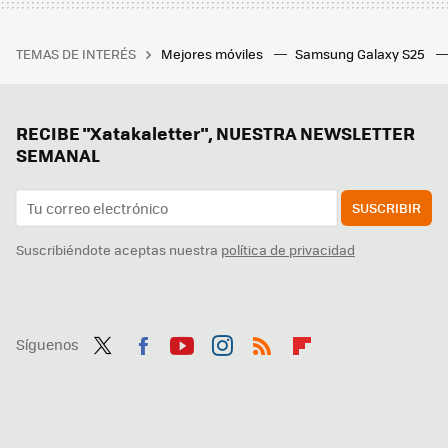
TEMAS DE INTERÉS
Mejores móviles
Samsung Galaxy S25
RECIBE "Xatakaletter", NUESTRA NEWSLETTER
SEMANAL
SUSCRIBIR
Suscribiéndote aceptas nuestra
política de privacidad
Síguenos
Twit
Fac
You
Inst
RSS
Flip
ter
ebo
tub
agr
boa
ok
e
am
rd