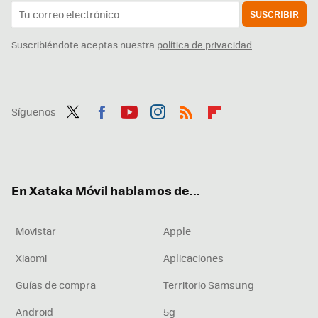
SUSCRIBIR
Suscribiéndote aceptas nuestra
política de privacidad
Síguenos
Twit
Fac
You
Inst
RSS
Flip
ter
ebo
tub
agr
boa
ok
e
am
rd
En Xataka Móvil hablamos de...
Movistar
Apple
Xiaomi
Aplicaciones
Guías de compra
Territorio Samsung
Android
5g