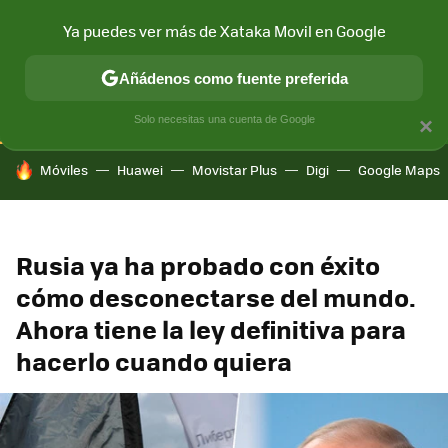
Ya puedes ver más de Xataka Movil en Google
CONECTIVIDAD
MÓVIL Y SOCIEDAD
APLICACIONES
COM
Añádenos como fuente preferida
Solo necesitas una cuenta de Google
×
HOY SE HABLA DE
Móviles
Huawei
Movistar Plus
Digi
Google Maps
Rusia ya ha probado con éxito
cómo desconectarse del mundo.
Ahora tiene la ley definitiva para
hacerlo cuando quiera