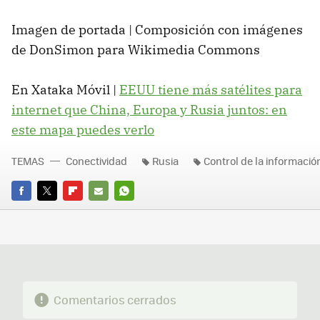
Imagen de portada | Composición con imágenes
de DonSimon para Wikimedia Commons
En Xataka Móvil |
EEUU tiene más satélites para
internet que China, Europa y Rusia juntos: en
este mapa puedes verlo
TEMAS
Conectividad
Rusia
Control de la informació
FACEBOOK
TWITTER
FLIPBOARD
E-
WHATSAPP
MAIL
Comentarios cerrados