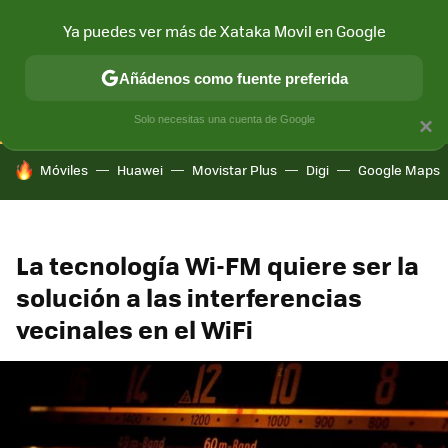
Ya puedes ver más de Xataka Movil en Google
CONECTIVIDAD
MÓVIL Y SOCIEDAD
APLICACIONES
COM
Añádenos como fuente preferida
Solo necesitas una cuenta de Google
×
HOY SE HABLA DE
Móviles
Huawei
Movistar Plus
Digi
Google Maps
La tecnología Wi-FM quiere ser la
solución a las interferencias
vecinales en el WiFi