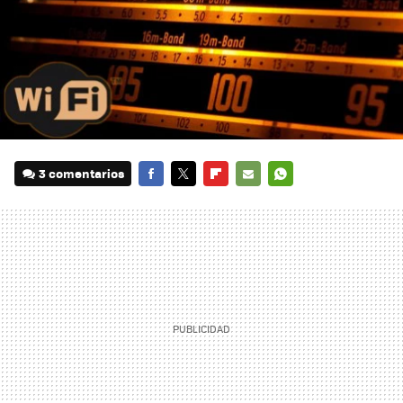
3 comentarios
FACEBOOK
TWITTER
FLIPBOARD
E-
WHATSAPP
MAIL