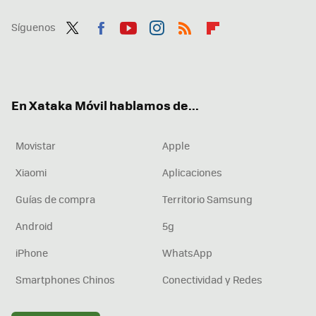
Síguenos
Twit
Fac
You
Inst
RSS
Flip
ter
ebo
tub
agr
boa
ok
e
am
rd
En Xataka Móvil hablamos de...
Movistar
Apple
Xiaomi
Aplicaciones
Guías de compra
Territorio Samsung
Android
5g
iPhone
WhatsApp
Smartphones Chinos
Conectividad y Redes