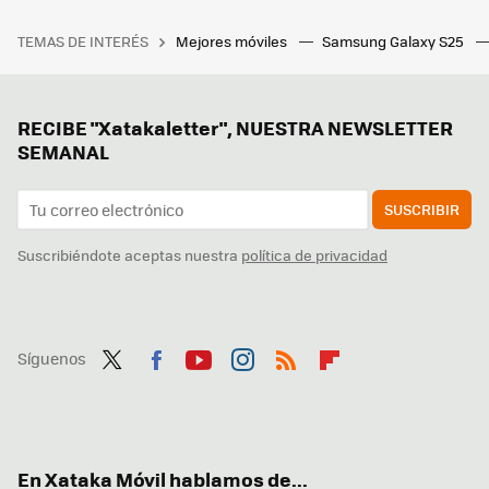
TEMAS DE INTERÉS
Mejores móviles
Samsung Galaxy S25
RECIBE "Xatakaletter", NUESTRA NEWSLETTER
SEMANAL
SUSCRIBIR
Suscribiéndote aceptas nuestra
política de privacidad
Síguenos
Twit
Fac
You
Inst
RSS
Flip
ter
ebo
tub
agr
boa
ok
e
am
rd
En Xataka Móvil hablamos de...