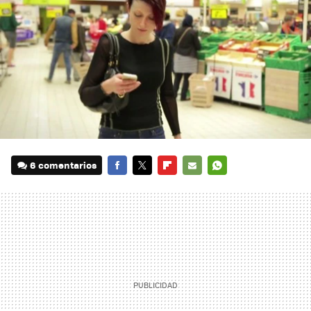
6 comentarios
FACEBOOK
TWITTER
FLIPBOARD
E-
WHATSAPP
MAIL