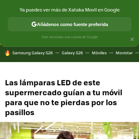
Ya puedes ver más de Xataka Movil en Google
CONECTIVIDAD
MÓVIL Y SOCIEDAD
APLICACIONES
COM
Añádenos como fuente preferida
Solo necesitas una cuenta de Google
×
HOY SE HABLA DE
Samsung Galaxy S26
Galaxy S26
Móviles
Movistar
Las lámparas LED de este
supermercado guían a tu móvil
para que no te pierdas por los
pasillos