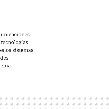
municaciones
 tecnologías
estos sistemas
ndes
stema