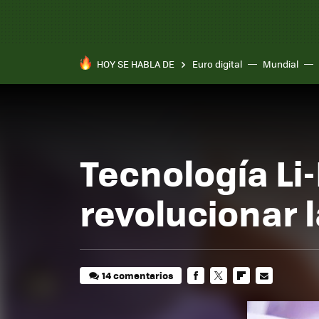
HOY SE HABLA DE
Euro digital
Mundial
Tecnología Li
revolucionar 
14 comentarios
FACEBOOK
TWITTER
FLIPBOARD
E-
MAIL