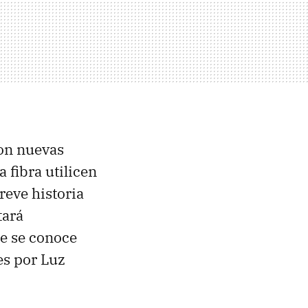
con nuevas
a fibra utilicen
eve historia
tará
ue se conoce
s por Luz