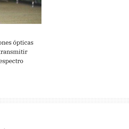
ones ópticas
transmitir
 espectro