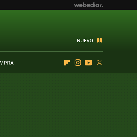
NUEVO
OMPRA
Flipboard
Instagram
Youtube
Twitter