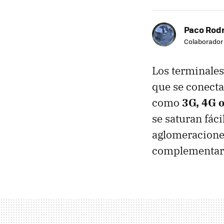
Paco Rod
Colaborador
Los terminales
que se conecta
como
3G, 4G 
se saturan fác
aglomeraciones
complementari