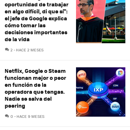
oportunidad de trabajar
en algo difícil, di que sí":
el jefe de Google explica
cómo tomar las
decisiones importantes
de la vida
COMENTARIOS
2
HACE 2 MESES
Netflix, Google o Steam
funcionan mejor o peor
en función de la
operadora que tengas.
Nadie se salva del
peering
COMENTARIOS
0
HACE 9 MESES