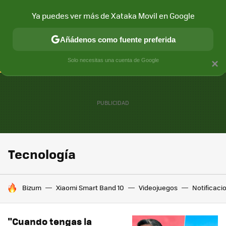
Ya puedes ver más de Xataka Movil en Google
CONECTIVIDAD
MÓVIL Y SOCIEDAD
APLICACIONES
COM
Añádenos como fuente preferida
Solo necesitas una cuenta de Google
×
Tecnología
HOY SE HABLA DE
Bizum
Xiaomi Smart Band 10
Videojuegos
Notificaci
"Cuando tengas la