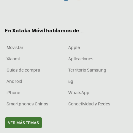
Twit
Fac
You
Inst
RSS
Flip
ter
ebo
tub
agr
boa
ok
e
am
rd
En Xataka Móvil hablamos de...
Movistar
Apple
Xiaomi
Aplicaciones
Guías de compra
Territorio Samsung
Android
5g
iPhone
WhatsApp
Smartphones Chinos
Conectividad y Redes
VER MÁS TEMAS