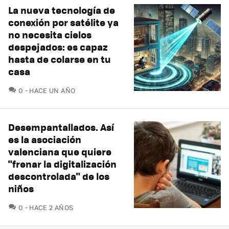
La nueva tecnología de
conexión por satélite ya
no necesita cielos
despejados: es capaz
hasta de colarse en tu
casa
COMENTARIOS
0
HACE UN AÑO
Desempantallados. Así
es la asociación
valenciana que quiere
"frenar la digitalización
descontrolada" de los
niños
COMENTARIOS
0
HACE 2 AÑOS