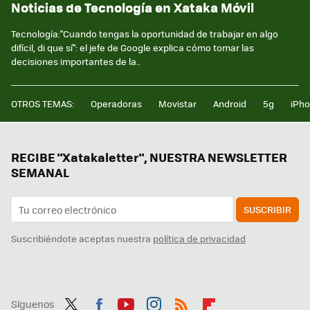
Noticias de Tecnología en Xataka Móvil
Tecnología:"Cuando tengas la oportunidad de trabajar en algo
difícil, di que sí": el jefe de Google explica cómo tomar las
decisiones importantes de la..
OTROS TEMAS:
Operadoras
Movistar
Android
5g
iPh
RECIBE "Xatakaletter", NUESTRA NEWSLETTER
SEMANAL
SUSCRIBIR
Suscribiéndote aceptas nuestra
política de privacidad
Síguenos