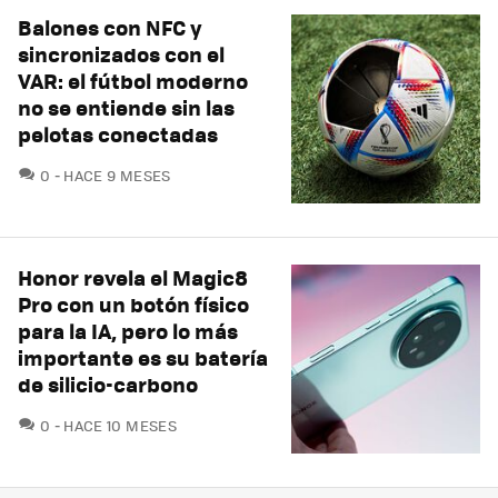
Balones con NFC y
sincronizados con el
VAR: el fútbol moderno
no se entiende sin las
pelotas conectadas
COMENTARIOS
0
HACE 9 MESES
Honor revela el Magic8
Pro con un botón físico
para la IA, pero lo más
importante es su batería
de silicio-carbono
COMENTARIOS
0
HACE 10 MESES