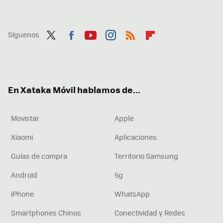
Síguenos
Twit
Fac
You
Inst
RSS
Flip
ter
ebo
tub
agr
boa
ok
e
am
rd
En Xataka Móvil hablamos de...
Movistar
Apple
Xiaomi
Aplicaciones
Guías de compra
Territorio Samsung
Android
5g
iPhone
WhatsApp
Smartphones Chinos
Conectividad y Redes