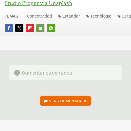
Studio Proper vía Unsplash
TEMAS
Conectividad
Estándar
Tecnología
Carg
FACEBOOK
TWITTER
FLIPBOARD
E-
WHATSAPP
MAIL
Comentarios cerrados
VER
2 COMENTARIOS