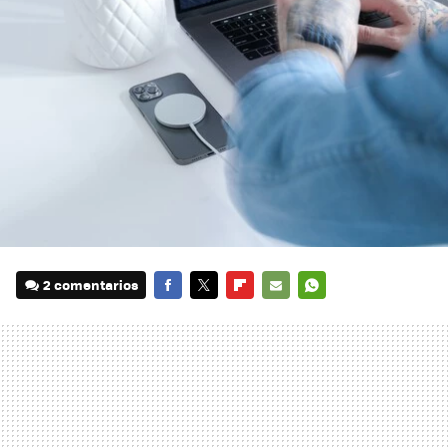
2 comentarios
FACEBOOK
TWITTER
FLIPBOARD
E-
WHATSAPP
MAIL