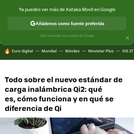
Ya puedes ver más de Xataka Movil en Google
CONECTIVIDAD
MÓVIL Y SOCIEDAD
APLICACIONES
COM
Añádenos como fuente preferida
Solo necesitas una cuenta de Google
×
HOY SE HABLA DE
Euro digital
Mundial
Móviles
Movistar Plus
iOS 27
Todo sobre el nuevo estándar de
carga inalámbrica Qi2: qué
es, cómo funciona y en qué se
diferencia de Qi