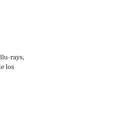
Blu-rays,
e los