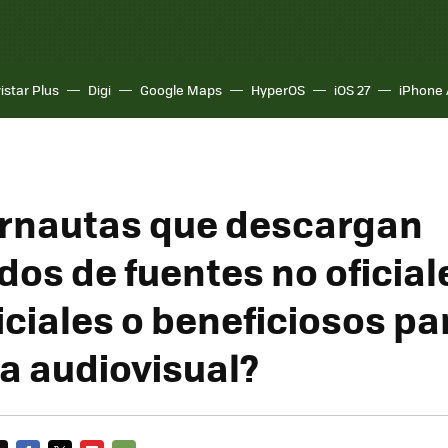
istar Plus
Digi
Google Maps
HyperOS
iOS 27
iPhone 
ernautas que descargan
dos de fuentes no oficial
ciales o beneficiosos par
ia audiovisual?