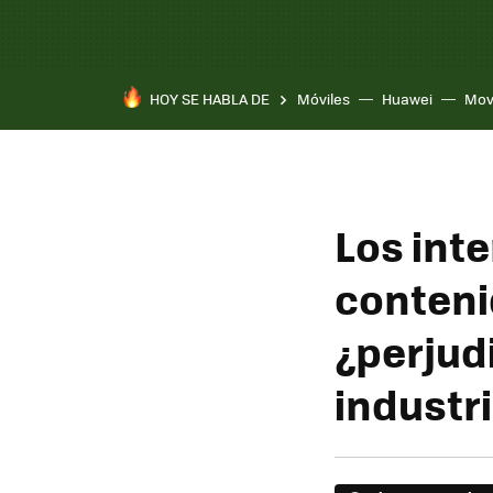
HOY SE HABLA DE
Móviles
Huawei
Mov
Los int
conteni
¿perjudi
industr