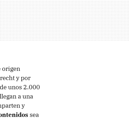
e origen
recht y por
 de unos 2.000
llegan a una
mparten y
contenidos
sea