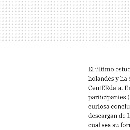
El último estu
holandés y ha 
CentERdata. En
participantes 
curiosa conclu
descargan de I
cual sea su fo