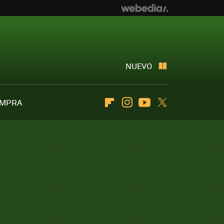
NUEVO
OMPRA
Flipboard
Instagram
Youtube
Twitter