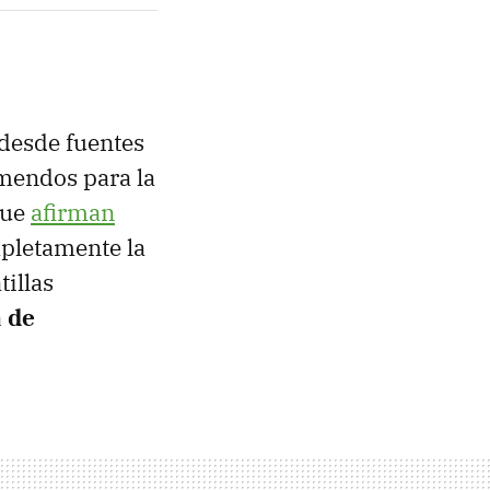
desde fuentes
emendos para la
que
afirman
mpletamente la
tillas
a de