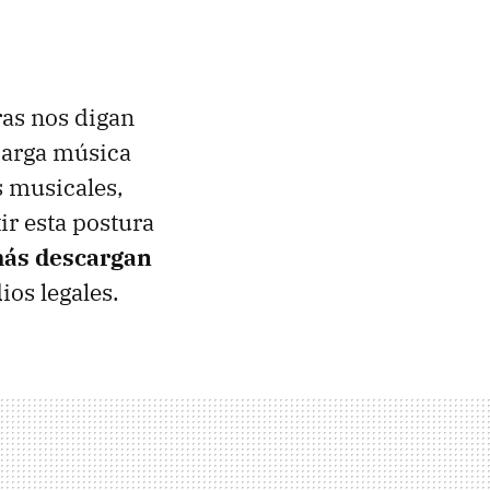
as nos digan
carga música
s musicales,
ir esta postura
más descargan
os legales.