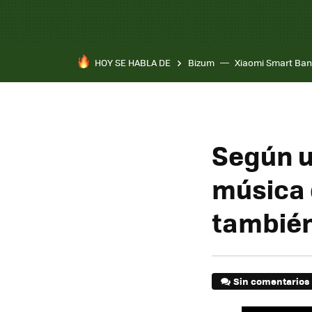
HOY SE HABLA DE
Bizum
Xiaomi Smart Ban
Según u
música 
también
Sin comentarios