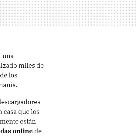
, una
lizado miles de
de los
mania.
 descargadores
 casa que los
lmente están
ndas online
de