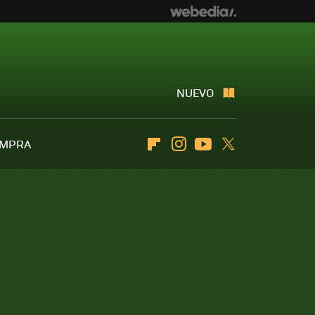
NUEVO
OMPRA
Flipboard
Instagram
Youtube
Twitter