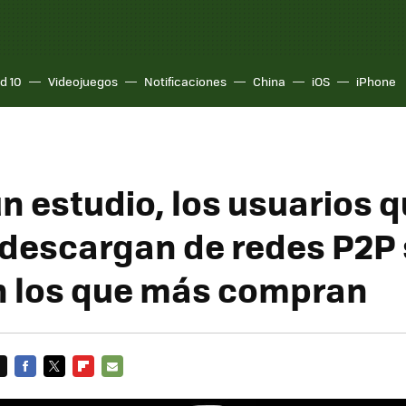
d 10
Videojuegos
Notificaciones
China
iOS
iPhone
n estudio, los usuarios 
descargan de redes P2P
 los que más compran
FACEBOOK
TWITTER
FLIPBOARD
E-