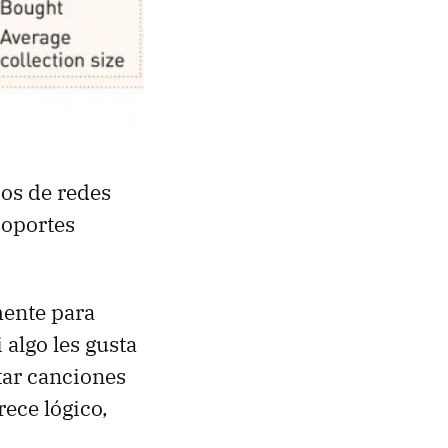
ios de redes
soportes
mente para
 algo les gusta
tar canciones
ece lógico,