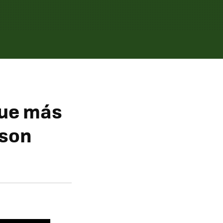
que más
 son