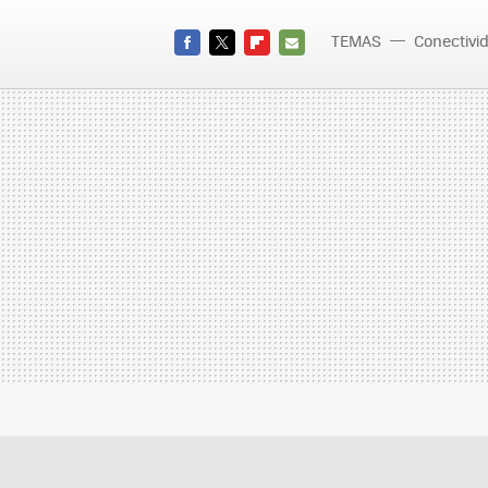
TEMAS
Conectivi
FACEBOOK
TWITTER
FLIPBOARD
E-
MAIL