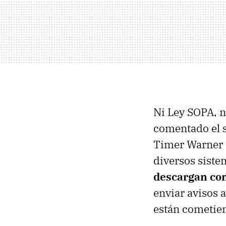
Ni Ley
SOPA
, 
comentado el s
Timer Warner C
diversos siste
descargan con
enviar avisos a
están cometien