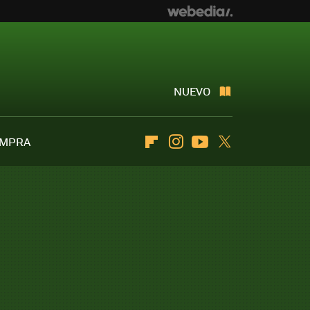
NUEVO
OMPRA
Flipboard
Instagram
Youtube
Twitter