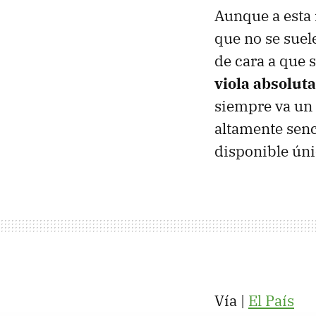
Aunque a esta n
que no se suel
de cara a que s
viola absolut
siempre va un 
altamente senc
disponible ún
Vía |
El País