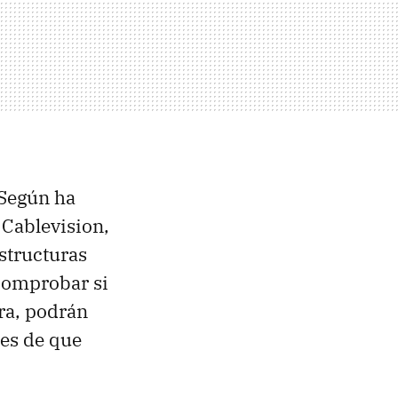
 Según ha
 Cablevision,
structuras
 comprobar si
ra, podrán
les de que