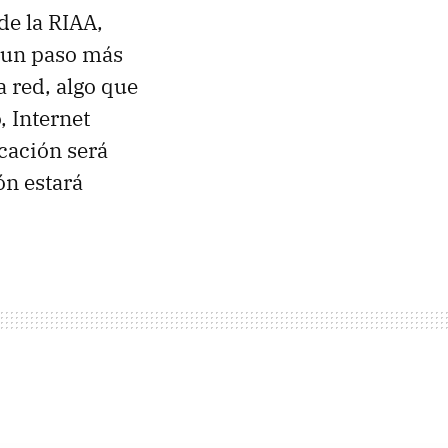
 de la
RIAA
,
s un paso más
a red, algo que
, Internet
icación será
ón estará