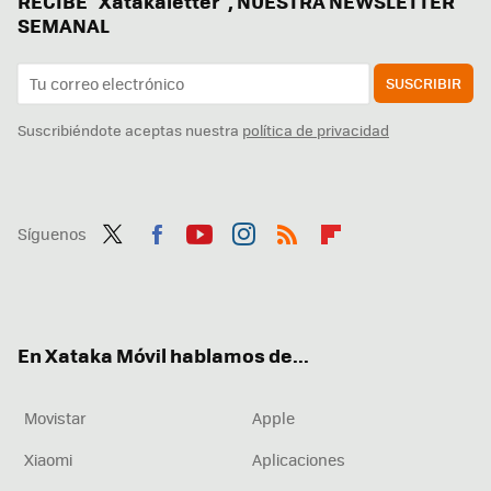
RECIBE "Xatakaletter", NUESTRA NEWSLETTER
SEMANAL
SUSCRIBIR
Suscribiéndote aceptas nuestra
política de privacidad
Síguenos
Twit
Fac
You
Inst
RSS
Flip
ter
ebo
tub
agr
boa
ok
e
am
rd
En Xataka Móvil hablamos de...
Movistar
Apple
Xiaomi
Aplicaciones