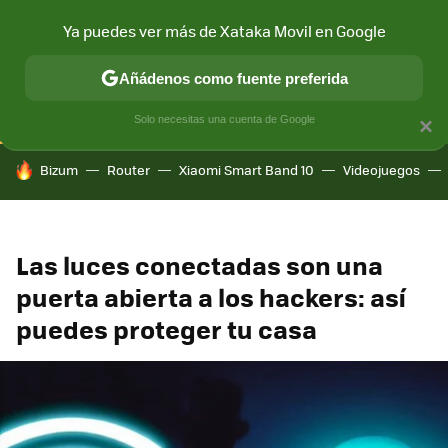
Ya puedes ver más de Xataka Movil en Google
CONECTIVIDAD
MÓVIL Y SOCIEDAD
APLICACIONES
COM
Añádenos como fuente preferida
Solo necesitas una cuenta de Google
×
HOY SE HABLA DE
Bizum
Router
Xiaomi Smart Band 10
Videojuegos
Las luces conectadas son una
puerta abierta a los hackers: así
puedes proteger tu casa