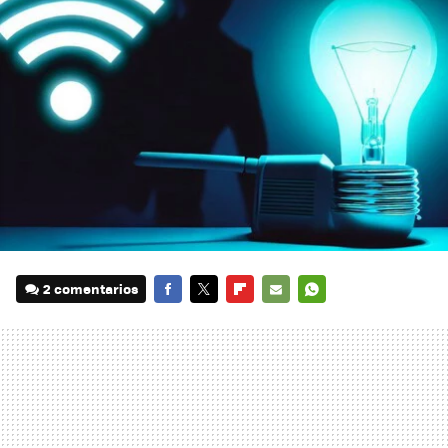
2 comentarios
FACEBOOK
TWITTER
FLIPBOARD
E-
WHATSAPP
MAIL