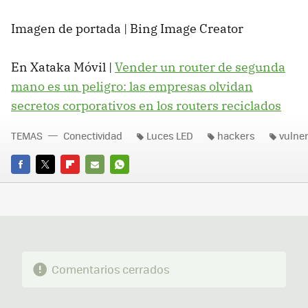
Imagen de portada | Bing Image Creator
En Xataka Móvil |
Vender un router de segunda
mano es un peligro: las empresas olvidan
secretos corporativos en los routers reciclados
TEMAS
Conectividad
Luces LED
hackers
vulner
FACEBOOK
TWITTER
FLIPBOARD
E-
WHATSAPP
MAIL
Comentarios cerrados