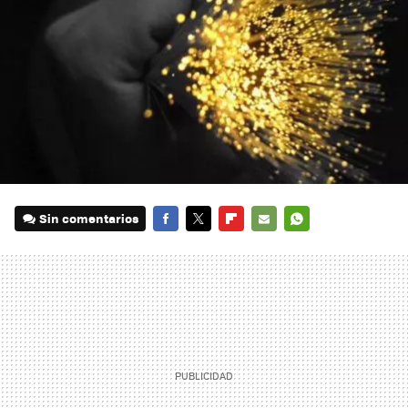
Sin comentarios
FACEBOOK
TWITTER
FLIPBOARD
E-
WHATSAPP
MAIL