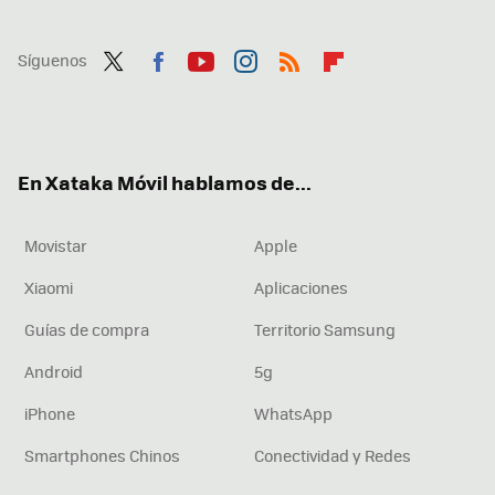
Síguenos
Twit
Fac
You
Inst
RSS
Flip
ter
ebo
tub
agr
boa
ok
e
am
rd
En Xataka Móvil hablamos de...
Movistar
Apple
Xiaomi
Aplicaciones
Guías de compra
Territorio Samsung
Android
5g
iPhone
WhatsApp
Smartphones Chinos
Conectividad y Redes