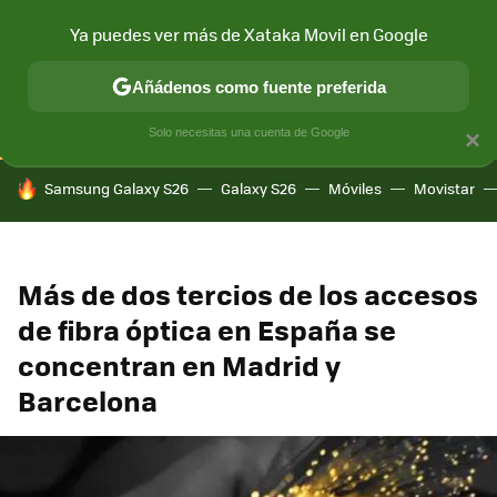
Ya puedes ver más de Xataka Movil en Google
CONECTIVIDAD
MÓVIL Y SOCIEDAD
APLICACIONES
COM
Añádenos como fuente preferida
Solo necesitas una cuenta de Google
×
HOY SE HABLA DE
Samsung Galaxy S26
Galaxy S26
Móviles
Movistar
Más de dos tercios de los accesos
de fibra óptica en España se
concentran en Madrid y
Barcelona