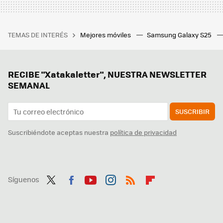
TEMAS DE INTERÉS
Mejores móviles
Samsung Galaxy S25
RECIBE "Xatakaletter", NUESTRA NEWSLETTER
SEMANAL
SUSCRIBIR
Suscribiéndote aceptas nuestra
política de privacidad
Síguenos
Twit
Fac
You
Inst
RSS
Flip
ter
ebo
tub
agr
boa