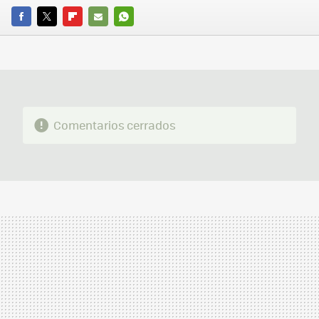
FACEBOOK
TWITTER
FLIPBOARD
E-
WHATSAPP
MAIL
Comentarios cerrados