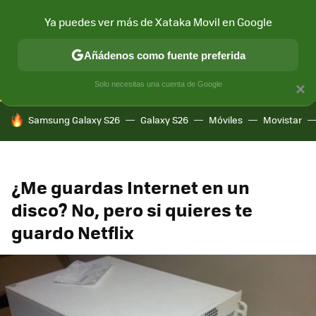
Ya puedes ver más de Xataka Movil en Google
CONECTIVIDAD
MÓVIL Y SOCIEDAD
APLICACIONES
COM
Añádenos como fuente preferida
Solo necesitas una cuenta de Google
×
HOY SE HABLA DE
Samsung Galaxy S26
Galaxy S26
Móviles
Movistar
¿Me guardas Internet en un
disco? No, pero si quieres te
guardo Netflix