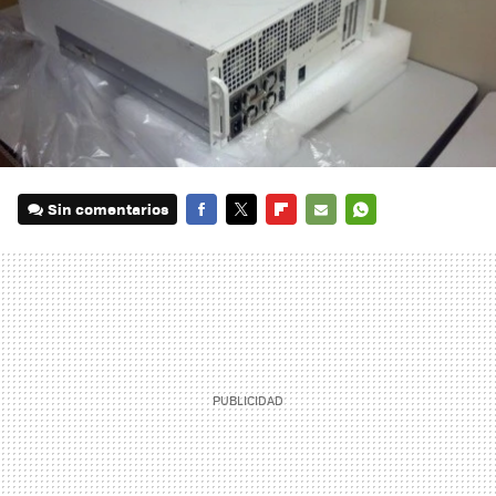
Sin comentarios
FACEBOOK
TWITTER
FLIPBOARD
E-
WHATSAPP
MAIL