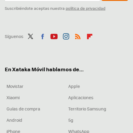
Suscribiéndote aceptas nuestra
política de privacidad
Síguenos
Twit
Fac
You
Inst
RSS
Flip
ter
ebo
tub
agr
boa
ok
e
am
rd
En Xataka Móvil hablamos de...
Movistar
Apple
Xiaomi
Aplicaciones
Guías de compra
Territorio Samsung
Android
5g
iPhone
WhatsApp