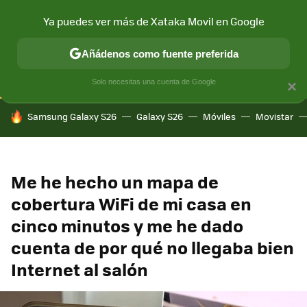
Ya puedes ver más de Xataka Movil en Google
CONECTIVIDAD
MÓVIL Y SOCIEDAD
APLICACIONES
COM
Añádenos como fuente preferida
Solo necesitas una cuenta de Google
×
HOY SE HABLA DE
Samsung Galaxy S26
Galaxy S26
Móviles
Movistar
Me he hecho un mapa de
cobertura WiFi de mi casa en
cinco minutos y me he dado
cuenta de por qué no llegaba bien
Internet al salón