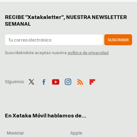
RECIBE "Xatakaletter", NUESTRA NEWSLETTER
SEMANAL
SUSCRIBIR
Suscribiéndote aceptas nuestra
política de privacidad
Síguenos
Twit
Fac
You
Inst
RSS
Flip
ter
ebo
tub
agr
boa
ok
e
am
rd
En Xataka Móvil hablamos de...
Movistar
Apple