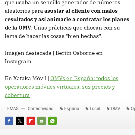
que usaba un sencillo generador de números
aleatorios para
asustar al cliente con malos
resultados y así animarle a contratar los planes
de la OMV
. Unas prácticas que chocan con su
lema de hacer las cosas "bien hechas".
Imagen destacada | Bertín Osborne en
Instagram
En Xataka Móvil |
OMVs en España: todos los
operadores móviles virtuales, sus precios y
cobertura
TEMAS
Conectividad
España
Local
OMV
O
FACEBOOK
TWITTER
FLIPBOARD
E-
WHATSAPP