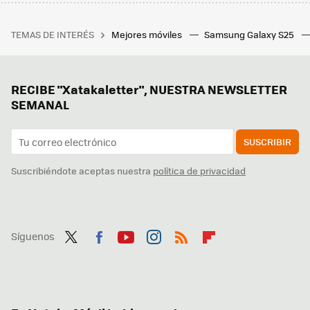
TEMAS DE INTERÉS
Mejores móviles
Samsung Galaxy S25
RECIBE "Xatakaletter", NUESTRA NEWSLETTER
SEMANAL
SUSCRIBIR
Suscribiéndote aceptas nuestra
política de privacidad
Síguenos
Twit
Fac
You
Inst
RSS
Flip
ter
ebo
tub
agr
boa
ok
e
am
rd