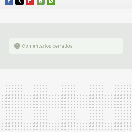
FACEBOOK
TWITTER
FLIPBOARD
E-
WHATSAPP
MAIL
Comentarios cerrados