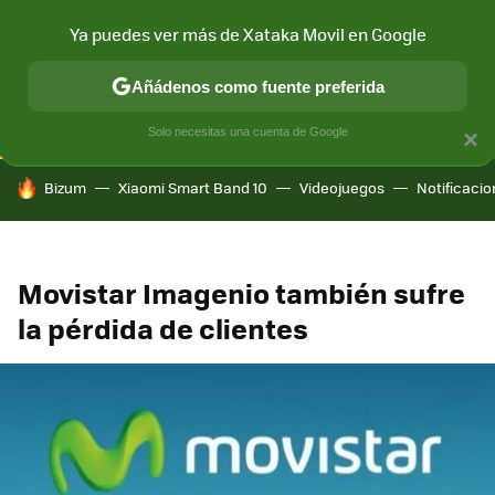
Ya puedes ver más de Xataka Movil en Google
CONECTIVIDAD
MÓVIL Y SOCIEDAD
APLICACIONES
COM
Añádenos como fuente preferida
Solo necesitas una cuenta de Google
×
HOY SE HABLA DE
Bizum
Xiaomi Smart Band 10
Videojuegos
Notificaci
Movistar Imagenio también sufre
la pérdida de clientes