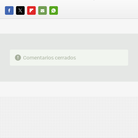
FACEBOOK
TWITTER
FLIPBOARD
E-
WHATSAPP
MAIL
Comentarios cerrados