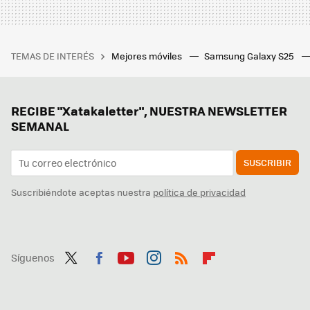
TEMAS DE INTERÉS
Mejores móviles
Samsung Galaxy S25
RECIBE "Xatakaletter", NUESTRA NEWSLETTER
SEMANAL
SUSCRIBIR
Suscribiéndote aceptas nuestra
política de privacidad
Síguenos
Twit
Fac
You
Inst
RSS
Flip
ter
ebo
tub
agr
boa