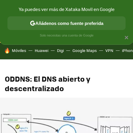
Ya puedes ver más de Xataka Movil en Google
CONECTIVIDAD
MÓVIL Y SOCIEDAD
APLICACIONES
COM
Añádenos como fuente preferida
Solo necesitas una cuenta de Google
×
HOY SE HABLA DE
Móviles
Huawei
Digi
Google Maps
VPN
iPhon
ODDNS: El DNS abierto y
descentralizado