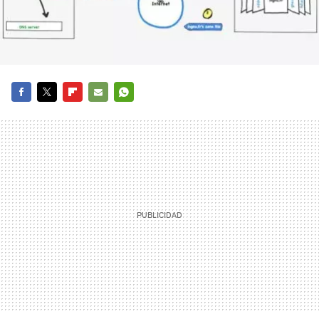
FACEBOOK
TWITTER
FLIPBOARD
E-
WHATSAPP
MAIL