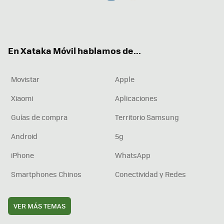
Twit
Fac
You
Inst
RSS
Flip
ter
ebo
tub
agr
boa
ok
e
am
rd
En Xataka Móvil hablamos de...
Movistar
Apple
Xiaomi
Aplicaciones
Guías de compra
Territorio Samsung
Android
5g
iPhone
WhatsApp
Smartphones Chinos
Conectividad y Redes
VER MÁS TEMAS