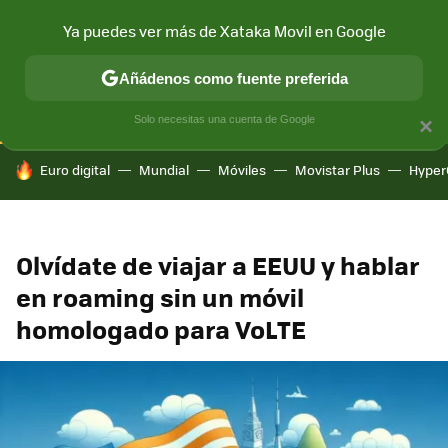
Ya puedes ver más de Xataka Movil en Google
CONECTIVIDAD
MÓVIL Y SOCIEDAD
APLICACIONES
COM
Añádenos como fuente preferida
Solo necesitas una cuenta de Google
×
HOY SE HABLA DE
Euro digital
Mundial
Móviles
Movistar Plus
Hyper
Olvídate de viajar a EEUU y hablar
en roaming sin un móvil
homologado para VoLTE