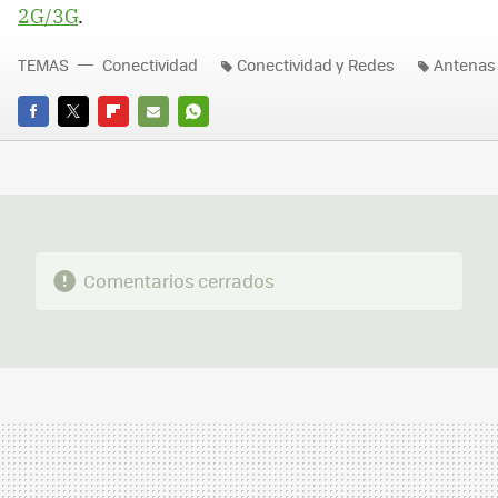
2G/3G
.
TEMAS
Conectividad
Conectividad y Redes
Antenas
FACEBOOK
TWITTER
FLIPBOARD
E-
WHATSAPP
MAIL
Comentarios cerrados