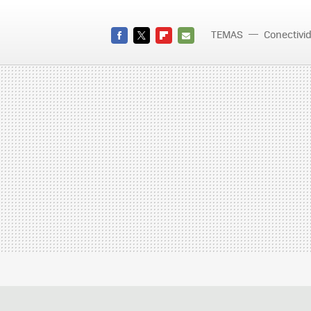
TEMAS
Conectivi
FACEBOOK
TWITTER
FLIPBOARD
E-
MAIL