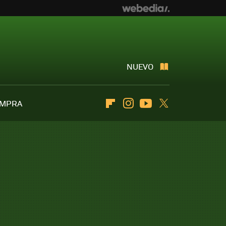
NUEVO
OMPRA
Flipboard
Instagram
Youtube
Twitter