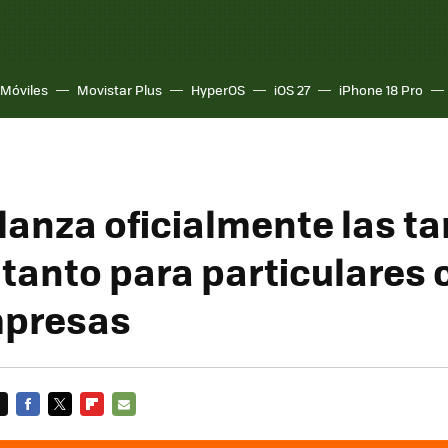
Móviles
Movistar Plus
HyperOS
iOS 27
iPhone 18 Pro
lanza oficialmente las ta
 tanto para particulares
mpresas
FACEBOOK
TWITTER
FLIPBOARD
E-