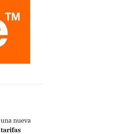
 una nueva
s
tarifas