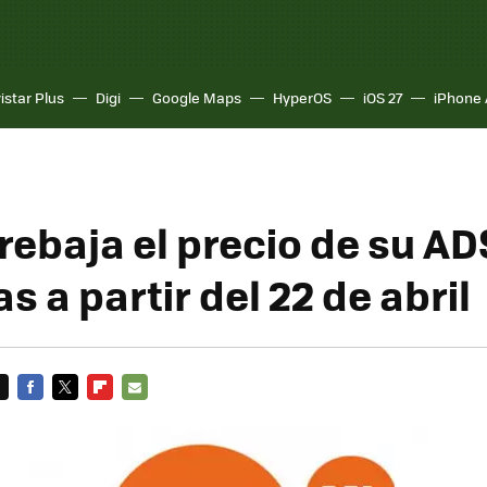
istar Plus
Digi
Google Maps
HyperOS
iOS 27
iPhone 
rebaja el precio de su AD
 a partir del 22 de abril
FACEBOOK
TWITTER
FLIPBOARD
E-
MAIL