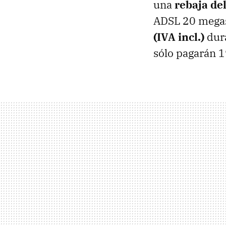
una
rebaja de
ADSL 20 megas 
(IVA incl.)
dura
sólo pagarán 1