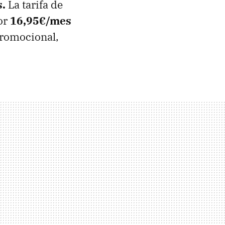
s.
La tarifa de
or
16,95€/mes
promocional,