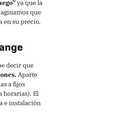
juego"
ya que la
Imaginamos que
a en su precio.
range
be decir que
iones.
Aparte
s a fijos
 horarias). El
a e instalación