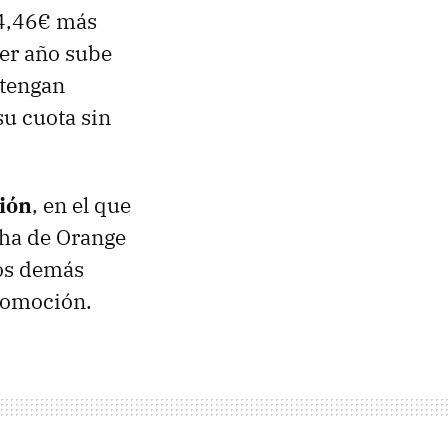
14,46€ más
mer año sube
 tengan
su cuota sin
ión
, en el que
cha de Orange
los demás
romoción.