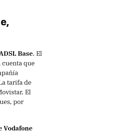
e,
 ADSL Base
. El
n cuenta que
mpañía
a tarifa de
vistar. El
pues, por
e Vodafone