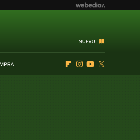
NUEVO
OMPRA
Flipboard
Instagram
Youtube
Twitter