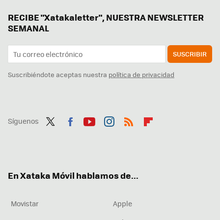
RECIBE "Xatakaletter", NUESTRA NEWSLETTER
SEMANAL
SUSCRIBIR
Suscribiéndote aceptas nuestra
política de privacidad
Síguenos
Twit
Fac
You
Inst
RSS
Flip
ter
ebo
tub
agr
boa
ok
e
am
rd
En Xataka Móvil hablamos de...
Movistar
Apple