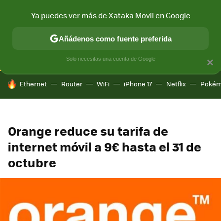
Ya puedes ver más de Xataka Movil en Google
CONECTIVIDAD
MÓVIL Y SOCIEDAD
APLICACIONES
COM
Añádenos como fuente preferida
Solo necesitas una cuenta de Google
×
HOY SE HABLA DE
Ethernet
Router
WiFi
iPhone 17
Netflix
Pokém
Orange reduce su tarifa de
internet móvil a 9€ hasta el 31 de
octubre