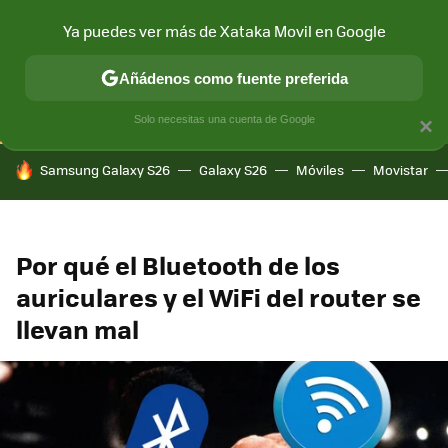
Ya puedes ver más de Xataka Movil en Google
CONECTIVIDAD
MÓVIL Y SOCIEDAD
APLICACIONES
COM
Añádenos como fuente preferida
Solo necesitas una cuenta de Google
×
HOY SE HABLA DE
Samsung Galaxy S26
Galaxy S26
Móviles
Movistar
Por qué el Bluetooth de los
auriculares y el WiFi del router se
llevan mal