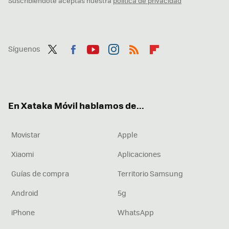
Suscribiéndote aceptas nuestra
política de privacidad
Síguenos
Twit
Fac
You
Inst
RSS
Flip
ter
ebo
tub
agr
boa
ok
e
am
rd
En Xataka Móvil hablamos de...
Movistar
Apple
Xiaomi
Aplicaciones
Guías de compra
Territorio Samsung
Android
5g
iPhone
WhatsApp