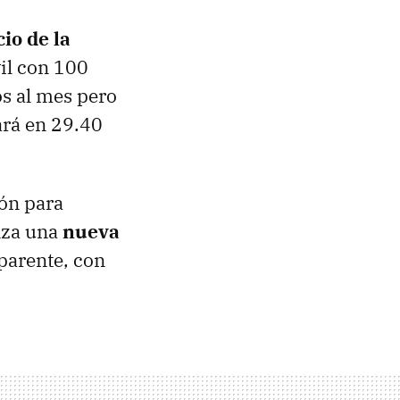
cio de la
vil con 100
os al mes pero
ará en 29.40
ón para
anza una
nueva
sparente, con