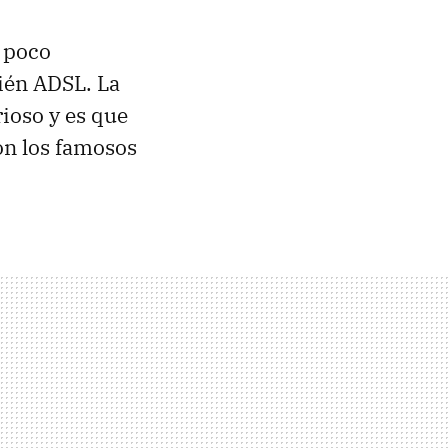
 poco
ién ADSL. La
ioso y es que
on los famosos