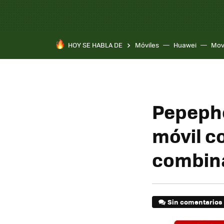
HOY SE HABLA DE
Móviles
Huawei
Mov
Pepepho
móvil c
combin
Sin comentarios