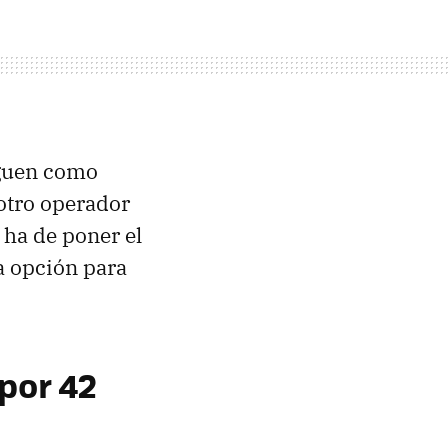
iguen como
 otro operador
 ha de poner el
na opción para
 por 42