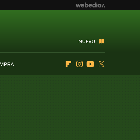
NUEVO
OMPRA
Flipboard
Instagram
Youtube
Twitter