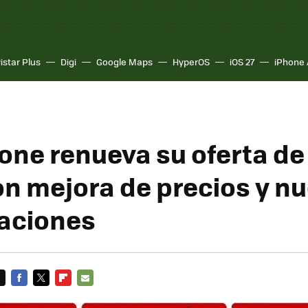
istar Plus
Digi
Google Maps
HyperOS
iOS 27
iPhone 
ne renueva su oferta de
on mejora de precios y n
aciones
FACEBOOK
TWITTER
FLIPBOARD
E-