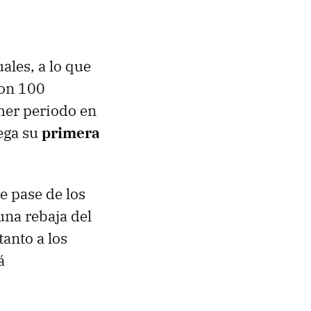
ales, a lo que
con 100
mer periodo en
lega su
primera
e pase de los
 una rebaja del
anto a los
á