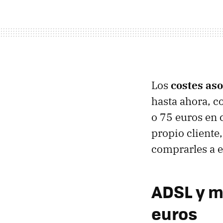
Los
costes as
hasta ahora, c
o 75 euros en 
propio cliente
comprarles a e
ADSL y mó
euros