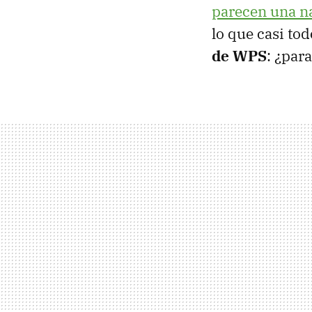
parecen una na
lo que casi to
de WPS
: ¿par