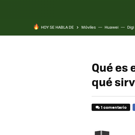
HOY SE HABLA DE
Móviles
Huawei
Digi
Qué es 
qué sir
1 comentario