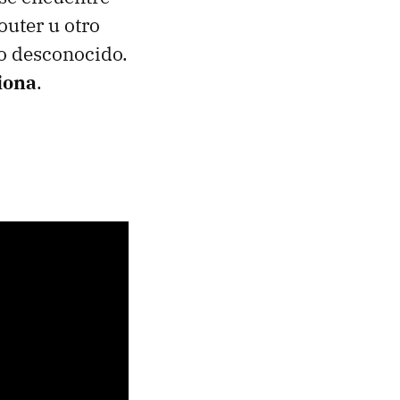
outer u otro
go desconocido.
iona
.