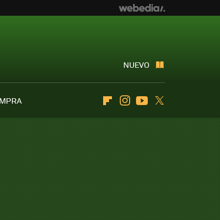
NUEVO
OMPRA
Flipboard
Instagram
Youtube
Twitter