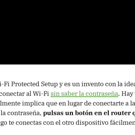
Fi Protected Setup y es un invento con la idea
conectar al Wi-Fi
sin saber la contraseña
. Hay 
ente implica que en lugar de conectarte a la
la contraseña,
pulsas un botón en el router 
go te conectas con el otro dispositivo fácilmen