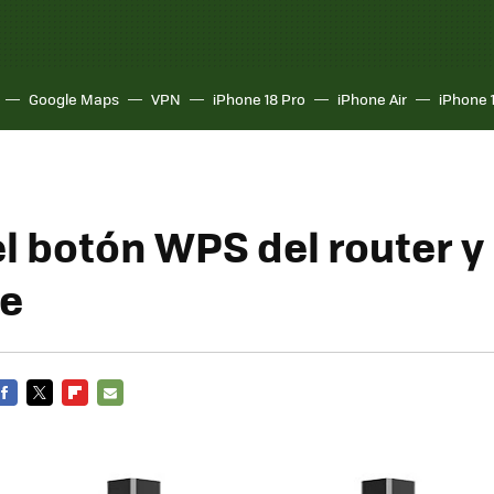
Google Maps
VPN
iPhone 18 Pro
iPhone Air
iPhone 
el botón WPS del router y
ve
FACEBOOK
TWITTER
FLIPBOARD
E-
MAIL