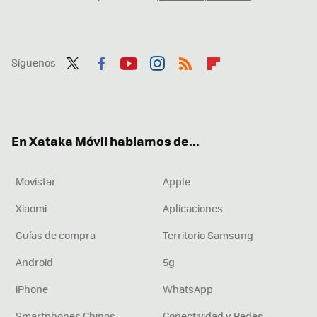
Síguenos
Twit
Fac
You
Inst
RSS
Flip
ter
ebo
tub
agr
boa
ok
e
am
rd
En Xataka Móvil hablamos de...
Movistar
Apple
Xiaomi
Aplicaciones
Guías de compra
Territorio Samsung
Android
5g
iPhone
WhatsApp
Smartphones Chinos
Conectividad y Redes