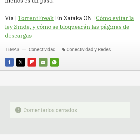
menos es un paso.
Vía |
TorrentFreak
En Xataka ON |
Cómo evitar la
ley Sinde, y cómo se bloquearán las páginas de
descargas
TEMAS
Conectividad
Conectividad y Redes
FACEBOOK
TWITTER
FLIPBOARD
E-
WHATSAPP
MAIL
Comentarios cerrados