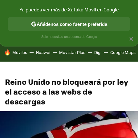
Ya puedes ver más de Xataka Movil en Google
CONECTIVIDAD
MÓVIL Y SOCIEDAD
APLICACIONES
COM
Añádenos como fuente preferida
Solo necesitas una cuenta de Google
×
HOY SE HABLA DE
Móviles
Huawei
Movistar Plus
Digi
Google Maps
Reino Unido no bloqueará por ley
el acceso a las webs de
descargas