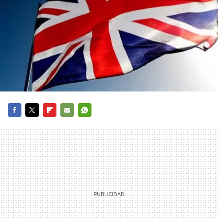
FACEBOOK
TWITTER
FLIPBOARD
E-
WHATSAPP
MAIL