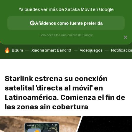
Ya puedes ver más de Xataka Movil en Google
CONECTIVIDAD
MÓVIL Y SOCIEDAD
APLICACIONES
COM
Añádenos como fuente preferida
Solo necesitas una cuenta de Google
×
HOY SE HABLA DE
Bizum
Xiaomi Smart Band 10
Videojuegos
Notificaci
Starlink estrena su conexión
satelital 'directa al móvil' en
Latinoamérica. Comienza el fin de
las zonas sin cobertura