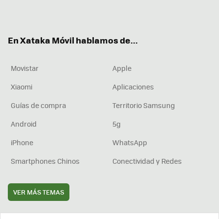
Twit
Fac
You
Inst
RSS
Flip
ter
ebo
tub
agr
boa
ok
e
am
rd
En Xataka Móvil hablamos de...
Movistar
Apple
Xiaomi
Aplicaciones
Guías de compra
Territorio Samsung
Android
5g
iPhone
WhatsApp
Smartphones Chinos
Conectividad y Redes
VER MÁS TEMAS