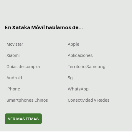
Twit
Fac
You
Inst
RSS
Flip
ter
ebo
tub
agr
boa
ok
e
am
rd
En Xataka Móvil hablamos de...
Movistar
Apple
Xiaomi
Aplicaciones
Guías de compra
Territorio Samsung
Android
5g
iPhone
WhatsApp
Smartphones Chinos
Conectividad y Redes
VER MÁS TEMAS