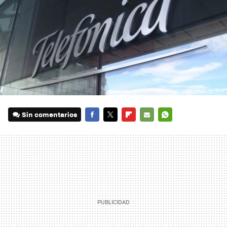
Sin comentarios
FACEBOOK
TWITTER
FLIPBOARD
E-
WHATSAPP
MAIL