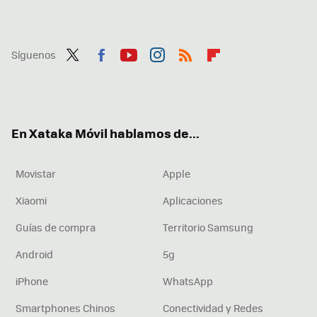
Síguenos
Twit
Fac
You
Inst
RSS
Flip
ter
ebo
tub
agr
boa
ok
e
am
rd
En Xataka Móvil hablamos de...
Movistar
Apple
Xiaomi
Aplicaciones
Guías de compra
Territorio Samsung
Android
5g
iPhone
WhatsApp
Smartphones Chinos
Conectividad y Redes