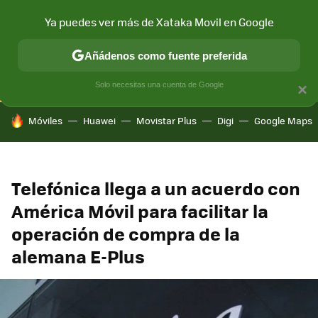
Ya puedes ver más de Xataka Movil en Google
CONECTIVIDAD
MÓVIL Y SOCIEDAD
APLICACIONES
COM
Añádenos como fuente preferida
Solo necesitas una cuenta de Google
×
HOY SE HABLA DE
Móviles
Huawei
Movistar Plus
Digi
Google Maps
Telefónica llega a un acuerdo con
América Móvil para facilitar la
operación de compra de la
alemana E-Plus