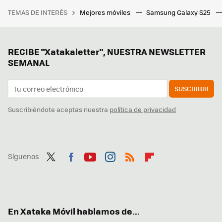
TEMAS DE INTERÉS
Mejores móviles
Samsung Galaxy S25
RECIBE "Xatakaletter", NUESTRA NEWSLETTER
SEMANAL
SUSCRIBIR
Suscribiéndote aceptas nuestra
política de privacidad
Síguenos
Twit
Fac
You
Inst
RSS
Flip
ter
ebo
tub
agr
boa
ok
e
am
rd
En Xataka Móvil hablamos de...