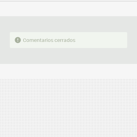
FACEBOOK
TWITTER
FLIPBOARD
E-
WHATSAPP
MAIL
Comentarios cerrados