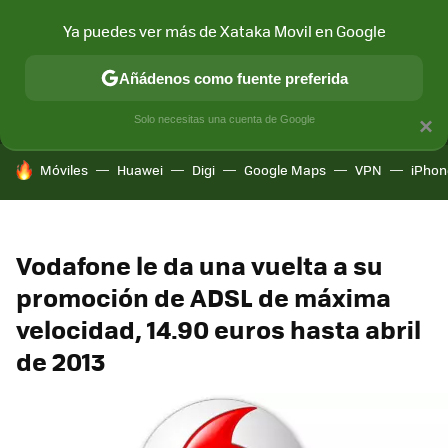
Ya puedes ver más de Xataka Movil en Google
MENÚ
NUEVO
Añádenos como fuente preferida
CONECTIVIDAD
MÓVIL Y SOCIEDAD
APLICACIONES
COM
Solo necesitas una cuenta de Google
×
HOY SE HABLA DE
Móviles
Huawei
Digi
Google Maps
VPN
iPhon
Vodafone le da una vuelta a su
promoción de ADSL de máxima
velocidad, 14.90 euros hasta abril
de 2013