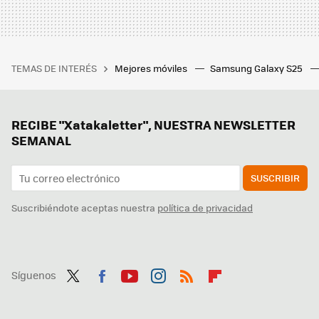
TEMAS DE INTERÉS
Mejores móviles
Samsung Galaxy S25
RECIBE "Xatakaletter", NUESTRA NEWSLETTER
SEMANAL
SUSCRIBIR
Suscribiéndote aceptas nuestra
política de privacidad
Síguenos
Twit
Fac
You
Inst
RSS
Flip
ter
ebo
tub
agr
boa