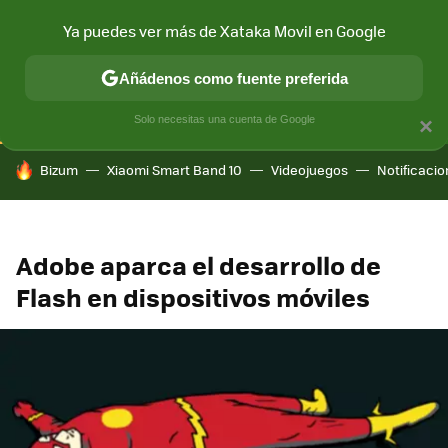
Ya puedes ver más de Xataka Movil en Google
CONECTIVIDAD
MÓVIL Y SOCIEDAD
APLICACIONES
COM
Añádenos como fuente preferida
Solo necesitas una cuenta de Google
×
HOY SE HABLA DE
Bizum
Xiaomi Smart Band 10
Videojuegos
Notificaci
Adobe aparca el desarrollo de
Flash en dispositivos móviles