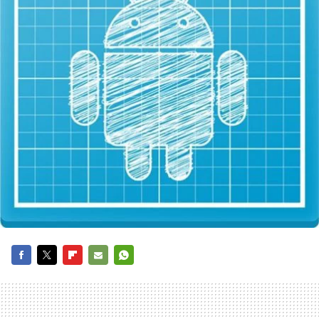
FACEBOOK
TWITTER
FLIPBOARD
E-
WHATSAPP
MAIL