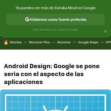
Ya puedes ver más de Xataka Movil en Google
CONECTIVIDAD
MÓVIL Y SOCIEDAD
APLICACIONES
COM
Añádenos como fuente preferida
Solo necesitas una cuenta de Google
×
HOY SE HABLA DE
Móviles
Movistar Plus
Movistar
Google Maps
VP
Android Design: Google se pone
seria con el aspecto de las
aplicaciones