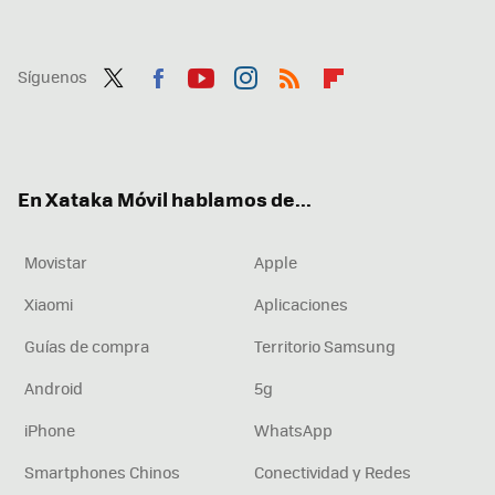
Síguenos
Twit
Fac
You
Inst
RSS
Flip
ter
ebo
tub
agr
boa
ok
e
am
rd
En Xataka Móvil hablamos de...
Movistar
Apple
Xiaomi
Aplicaciones
Guías de compra
Territorio Samsung
Android
5g
iPhone
WhatsApp
Smartphones Chinos
Conectividad y Redes