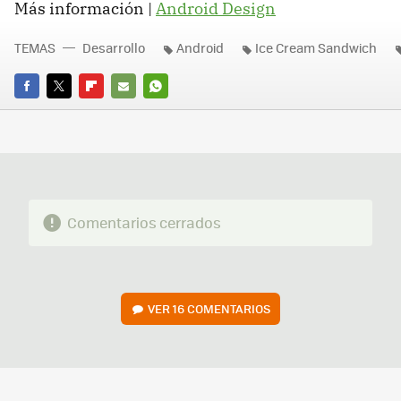
Más información |
Android Design
TEMAS
Desarrollo
Android
Ice Cream Sandwich
FACEBOOK
TWITTER
FLIPBOARD
E-
WHATSAPP
MAIL
Comentarios cerrados
VER
16 COMENTARIOS