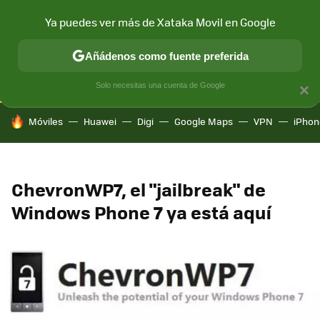
Ya puedes ver más de Xataka Movil en Google
CONECTIVIDAD
MÓVIL Y SOCIEDAD
APLICACIONES
COM
Añádenos como fuente preferida
Solo necesitas una cuenta de Google
×
HOY SE HABLA DE
Móviles
Huawei
Digi
Google Maps
VPN
iPhon
ChevronWP7, el "jailbreak" de
Windows Phone 7 ya está aquí