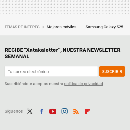
TEMAS DE INTERÉS
Mejores móviles
Samsung Galaxy S25
RECIBE "Xatakaletter", NUESTRA NEWSLETTER
SEMANAL
SUSCRIBIR
Suscribiéndote aceptas nuestra
política de privacidad
Síguenos
Twit
Fac
You
Inst
RSS
Flip
ter
ebo
tub
agr
boa