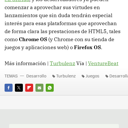
comenzar a aprovechar sus virtudes en
lanzamientos que sin duda tendrán especial
interés para esas plataformas que aprovechan
de forma clara las prestaciones de HTML5, tales
como
Chrome OS
(y Chrome con su tienda de
juegos y aplicaciones web) o
Firefox OS
.
Más información |
Turbulenz
Vía |
VentureBeat
TEMAS
Desarrollo
Turbulenz
Juegos
Desarrol
FACEBOOK
TWITTER
FLIPBOARD
E-
WHATSAPP
MAIL