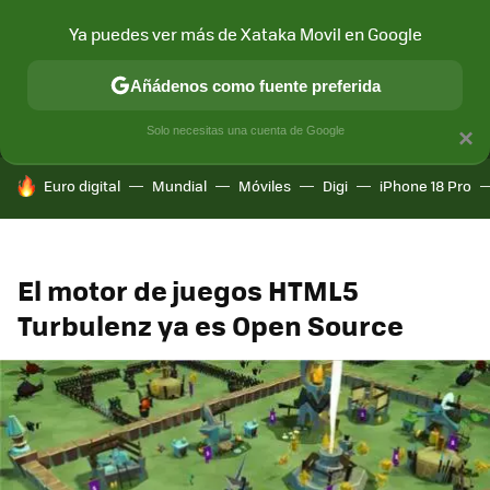
Ya puedes ver más de Xataka Movil en Google
MENÚ
NUEVO
Añádenos como fuente preferida
CONECTIVIDAD
MÓVIL Y SOCIEDAD
APLICACIONES
COM
Solo necesitas una cuenta de Google
×
HOY SE HABLA DE
Euro digital
Mundial
Móviles
Digi
iPhone 18 Pro
El motor de juegos HTML5
Turbulenz ya es Open Source