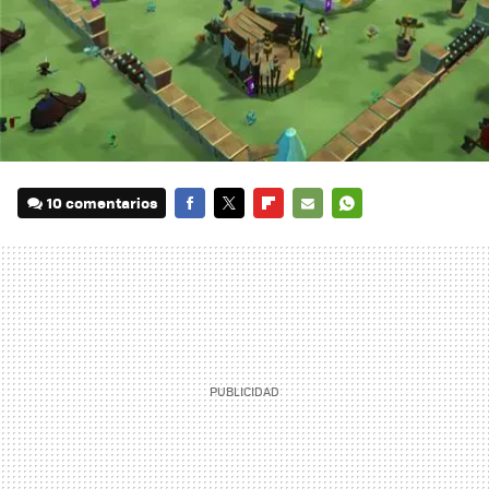
10 comentarios
FACEBOOK
TWITTER
FLIPBOARD
E-
WHATSAPP
MAIL