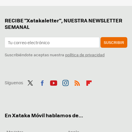
RECIBE "Xatakaletter", NUESTRA NEWSLETTER
SEMANAL
SUSCRIBIR
Suscribiéndote aceptas nuestra
política de privacidad
Síguenos
Twit
Fac
You
Inst
RSS
Flip
ter
ebo
tub
agr
boa
ok
e
am
rd
En Xataka Móvil hablamos de...