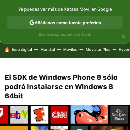
Ya puedes ver más de Xataka Movil en Google
CONECTIVIDAD
MÓVIL Y SOCIEDAD
APLICACIONES
COM
Añádenos como fuente preferida
Solo necesitas una cuenta de Google
×
HOY SE HABLA DE
Euro digital
Mundial
Móviles
Movistar Plus
Hyper
El SDK de Windows Phone 8 sólo
podrá instalarse en Windows 8
64bit