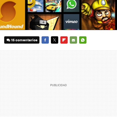
15 comentarios
FACEBOOK
TWITTER
FLIPBOARD
E-
WHATSAPP
MAIL