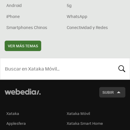
Android
5g
iPhone
WhatsApp
Smartphones Chinos
Conectividad y Redes
VER MÁS TEMAS
BUSCA
SUBIR
Xataka
Xataka Móvil
Applesfera
Xataka Smart Home