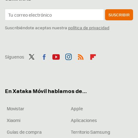
SUSCRIBIR
Suscribiéndote aceptas nuestra
política de privacidad
Síguenos
Twit
Fac
You
Inst
RSS
Flip
ter
ebo
tub
agr
boa
ok
e
am
rd
En Xataka Móvil hablamos de...
Movistar
Apple
Xiaomi
Aplicaciones
Guías de compra
Territorio Samsung