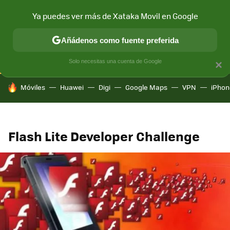
Ya puedes ver más de Xataka Movil en Google
CONECTIVIDAD
MÓVIL Y SOCIEDAD
APLICACIONES
COM
Añádenos como fuente preferida
Solo necesitas una cuenta de Google
×
HOY SE HABLA DE
Móviles
Huawei
Digi
Google Maps
VPN
iPhon
Flash Lite Developer Challenge