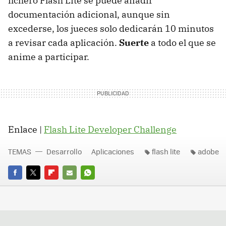
fichero Flash Lite se puede añadir
documentación adicional, aunque sin
excederse, los jueces solo dedicarán 10 minutos
a revisar cada aplicación.
Suerte
a todo el que se
anime a participar.
Enlace |
Flash Lite Developer Challenge
TEMAS
Desarrollo
Aplicaciones
flash lite
adobe
FACEBOOK
TWITTER
FLIPBOARD
E-
WHATSAPP
MAIL