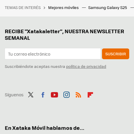
TEMAS DE INTERÉS
Mejores móviles
Samsung Galaxy S25
RECIBE "Xatakaletter", NUESTRA NEWSLETTER
SEMANAL
SUSCRIBIR
Suscribiéndote aceptas nuestra
política de privacidad
Síguenos
Twit
Fac
You
Inst
RSS
Flip
ter
ebo
tub
agr
boa
ok
e
am
rd
En Xataka Móvil hablamos de...