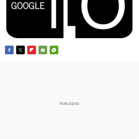
FACEBOOK
TWITTER
FLIPBOARD
E-
WHATSAPP
MAIL