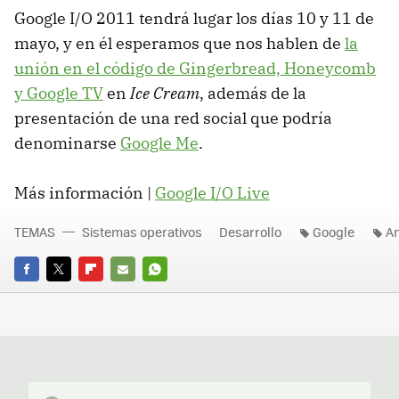
Google I/O 2011 tendrá lugar los días 10 y 11 de
mayo, y en él esperamos que nos hablen de
la
unión en el código de Gingerbread, Honeycomb
y Google TV
en
Ice Cream
, además de la
presentación de una red social que podría
denominarse
Google Me
.
Más información |
Google I/O Live
TEMAS
Sistemas operativos
Desarrollo
Google
A
FACEBOOK
TWITTER
FLIPBOARD
E-
WHATSAPP
MAIL