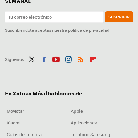
SEMANAL
SUSCRIBIR
Suscribiéndote aceptas nuestra
política de privacidad
Síguenos
Twit
Fac
You
Inst
RSS
Flip
ter
ebo
tub
agr
boa
ok
e
am
rd
En Xataka Móvil hablamos de...
Movistar
Apple
Xiaomi
Aplicaciones
Guías de compra
Territorio Samsung