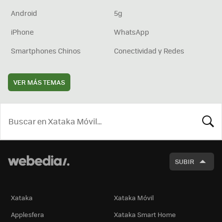
Android
5g
iPhone
WhatsApp
Smartphones Chinos
Conectividad y Redes
VER MÁS TEMAS
BUSCA
SUBIR
Xataka
Xataka Móvil
Applesfera
Xataka Smart Home