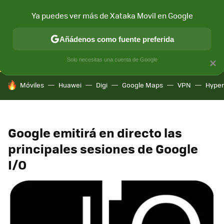
Ya puedes ver más de Xataka Movil en Google
CONECTIVIDAD
MÓVIL Y SOCIEDAD
APLICACIONES
COM
Añádenos como fuente preferida
Solo necesitas una cuenta de Google
×
HOY SE HABLA DE
Móviles
Huawei
Digi
Google Maps
VPN
Hype
Google emitirá en directo las
principales sesiones de Google
I/O