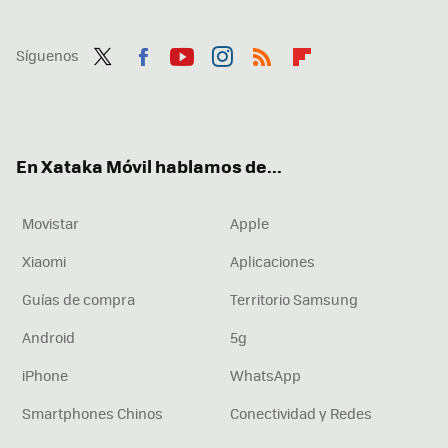
Síguenos
Twit
Fac
You
Inst
RSS
Flip
ter
ebo
tub
agr
boa
ok
e
am
rd
En Xataka Móvil hablamos de...
Movistar
Apple
Xiaomi
Aplicaciones
Guías de compra
Territorio Samsung
Android
5g
iPhone
WhatsApp
Smartphones Chinos
Conectividad y Redes