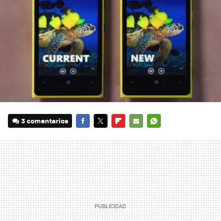
3 comentarios
FACEBOOK
TWITTER
FLIPBOARD
E-
WHATSAPP
MAIL