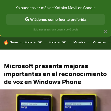
Ya puedes ver más de Xataka Movil en Google
CONECTIVIDAD
MÓVIL Y SOCIEDAD
APLICACIONES
COM
Añádenos como fuente preferida
Solo necesitas una cuenta de Google
×
HOY SE HABLA DE
Samsung Galaxy S26
Galaxy S26
Móviles
Movistar
Microsoft presenta mejoras
importantes en el reconocimiento
de voz en Windows Phone