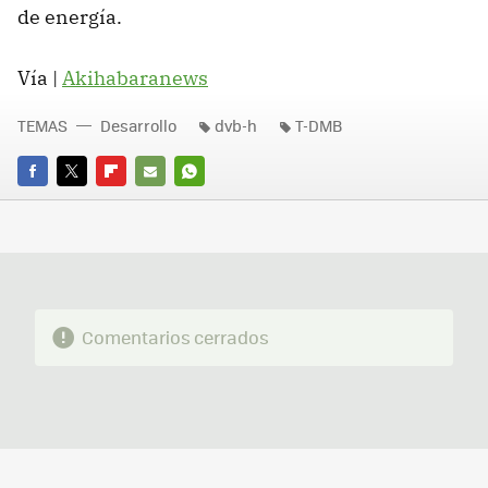
de energía.
Vía |
Akihabaranews
TEMAS
Desarrollo
dvb-h
T-DMB
FACEBOOK
TWITTER
FLIPBOARD
E-
WHATSAPP
MAIL
Comentarios cerrados