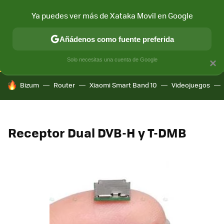
Ya puedes ver más de Xataka Movil en Google
CONECTIVIDAD
MÓVIL Y SOCIEDAD
APLICACIONES
COM
Añádenos como fuente preferida
Solo necesitas una cuenta de Google
×
HOY SE HABLA DE
Bizum
Router
Xiaomi Smart Band 10
Videojuegos
Receptor Dual DVB-H y T-DMB