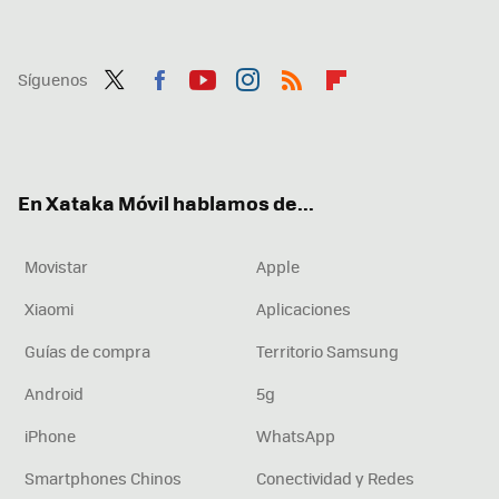
Síguenos
Twit
Fac
You
Inst
RSS
Flip
ter
ebo
tub
agr
boa
ok
e
am
rd
En Xataka Móvil hablamos de...
Movistar
Apple
Xiaomi
Aplicaciones
Guías de compra
Territorio Samsung
Android
5g
iPhone
WhatsApp
Smartphones Chinos
Conectividad y Redes